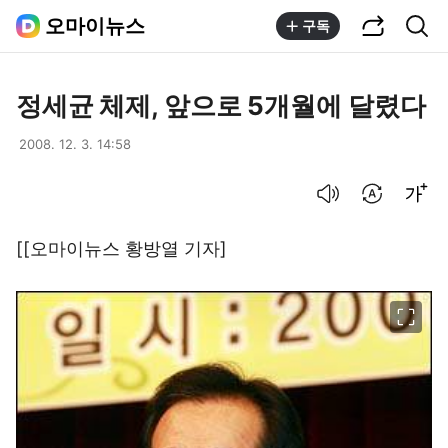
공유하기
통합검색
오마이뉴스
구독
정세균 체제, 앞으로 5개월에 달렸다
2008. 12. 3. 14:58
음성으로 듣기
번역 설정
글씨크기 조절하기
[[오마이뉴스 황방열 기자]
이미지 크게 보기