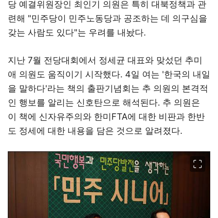
당 예결위원장인 최인기 의원은 특히 대북정책과 관
련해 "민주당이 민주노동당과 공조하는 데 의구심을
갖는 사람도 있다"는 우려를 내놨다.
지난 7월 전당대회에서 정세균 대표와 맞섰던 추미
애 의원도 움직이기 시작했다. 4일 여는 '한국의 내일
을 말하다'라는 책의 출판기념회는 추 의원의 본격적
인 행보를 알리는 신호탄으로 해석된다. 추 의원은
이 책에 신자유주의와 한미FTA에 대한 비판과 한반
도 정세에 대한 내용을 담은 것으로 알려졌다.
이미지 크게 보기