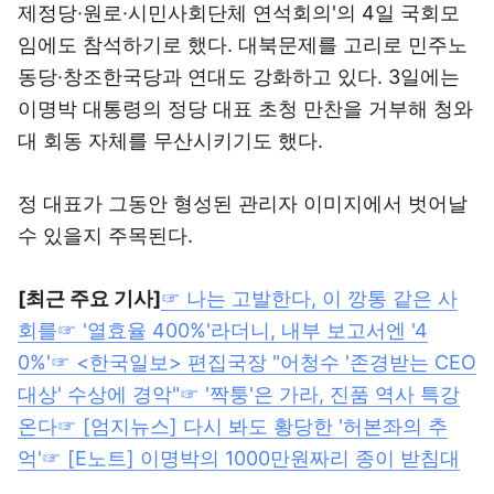
제정당·원로·시민사회단체 연석회의'의 4일 국회모
임에도 참석하기로 했다. 대북문제를 고리로 민주노
동당·창조한국당과 연대도 강화하고 있다. 3일에는
이명박 대통령의 정당 대표 초청 만찬을 거부해 청와
대 회동 자체를 무산시키기도 했다.
정 대표가 그동안 형성된 관리자 이미지에서 벗어날
수 있을지 주목된다.
[최근 주요 기사]
☞ 나는 고발한다, 이 깡통 같은 사
회를
☞ '열효율 400%'라더니, 내부 보고서엔 '4
0%'
☞ <한국일보> 편집국장 "어청수 '존경받는 CEO
대상' 수상에 경악"
☞ '짝퉁'은 가라, 진품 역사 특강
온다
☞ [엄지뉴스] 다시 봐도 황당한 '허본좌의 추
억'
☞ [E노트] 이명박의 1000만원짜리 종이 받침대