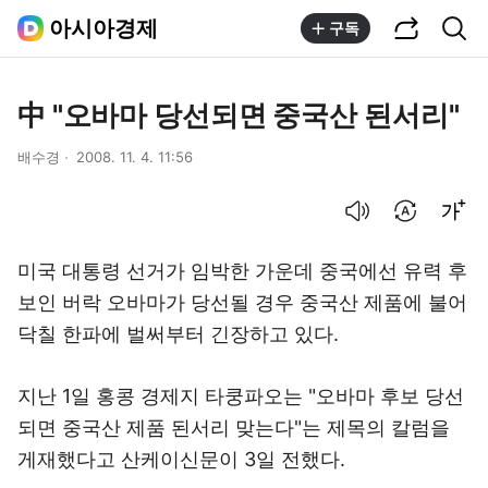
공유하기
통합검색
아시아경제
구독
中 "오바마 당선되면 중국산 된서리"
배수경
2008. 11. 4. 11:56
음성으로 듣기
번역 설정
글씨크기 조절하기
미국 대통령 선거가 임박한 가운데 중국에선 유력 후
보인 버락 오바마가 당선될 경우 중국산 제품에 불어
닥칠 한파에 벌써부터 긴장하고 있다.
지난 1일 홍콩 경제지 타쿵파오는 "오바마 후보 당선
되면 중국산 제품 된서리 맞는다"는 제목의 칼럼을
게재했다고 산케이신문이 3일 전했다.