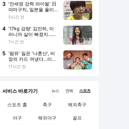
계 축구 분열 점점 더 커
3
'안세영 강력 라이벌' 日
진다, 찬반 국가 어디?
야마구치, 일본을 울리
다…"지진 피해 입은 이
5시간 전
들에게 힘이 되는 경기
하겠다" 세계선수권 2연
4
'17kg 감량' 김민하, 이
패 도전
러니까 살이 빠졌지…먹
방 예능 위해 "저녁 안
7시간 전
먹었다" (전현무계획4)
5
'팜유' 잃은 '나혼산', 비
장의 카드 꺼냈다…이름
부터 묵직 [★해시태그]
17시간 전
서비스 바로가기
뉴스
연예
스포츠
스포츠 홈
축구
해외축구
야구
해외야구
골프