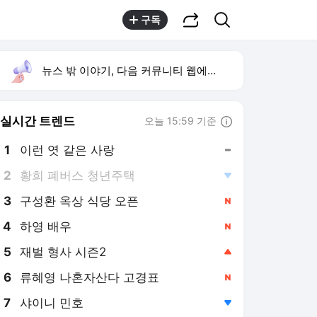
공유하기
검색
구독
뉴스 밖 이야기, 다음 커뮤니티 웹에서 보기
실시간 트렌드
오늘 15:59 기준
툴팁보기
1
이런 엿 같은 사랑
,유지
2
황희 폐버스 청년주택
,하락
3
구성환 옥상 식당 오픈
,신규
4
하영 배우
,신규
5
재벌 형사 시즌2
,상승
6
류혜영 나혼자산다 고경표
,신규
7
샤이니 민호
,하락