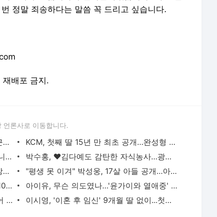
 번 정말 죄송하다는 말씀 꼭 드리고 싶습니다.
.com
및 재배포 금지.
 언론사로 이동합니다.
'교수직 사임' 팝핀현준, 안타까운 건강 근황…"암 전 단계 돌입"
KCM, 첫째 딸 15년 만 최초 공개…완성형 비주얼 "지금 데뷔해도 돼"
'재혼' 김구라, 전처 빚 17억 인줄 알았더니…뒤늦은 고백 "실제론 더 많아"
박수홍, ♥김다예도 감탄한 자식농사…광고 스타로 대박난 근황
'4년 만 복귀' 이휘재, 재기 힘든 이유…"방송을 보니 도가 지나쳐"
"평생 못 이겨" 박성웅, 17살 아들 공개…아빠 '신세계' 시절 판박이 [엑's 이슈]
[공식] 불참 멤버 없다…블랙핑크, '데뷔 10주년' 전원 참석
아이유, 무슨 의도였나…'윤가이와 열애중' 장기하 BGM에 의견분분 [엑's 이슈]
'연예인 개미'도 물렸다...홍진경·미자 이어 랄랄, 하이닉스 하락에 참담 "주식은 금기어" [엑's
이시영, '이혼 후 임신' 9개월 딸 없이...첫째와 한 달 캐나다 떠났다 "내년엔 같이" [엑's 이슈]