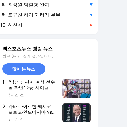
8
최성원 백혈병 완치
,하락
9
조규찬 해이 기러기 부부
,하락
10
신천지
,신규
엑스포츠뉴스 랭킹 뉴스
최근 3시간 집계 결과입니다.
많이 본 뉴스
1
"남성 심판이 여성 선수
몸 확인"→女 사이클 노
조 격분 "이걸 왜 이슈거
5시간 전
리로 만드나"…가슴 게
이트 후폭풍 거세다
2
카타르·아르헨·멕시코·
모로코·인도네시아 vs
잉글랜드·독일·크로아티
3시간 전
아·네덜란드·요르단…세