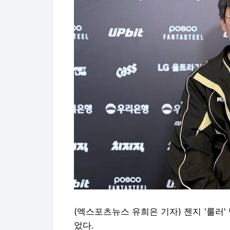
(엑스포츠뉴스 유희은 기자) 젠지 '룰러'
었다.