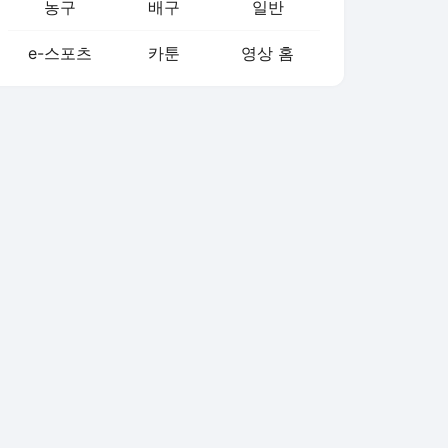
농구
배구
일반
e-스포츠
카툰
영상 홈