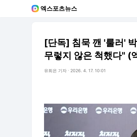
엑스포츠뉴스
[단독] 침묵 깬 '룰러' 박
무렇지 않은 척했다" (엑
유희은 기자
2026. 4. 17. 10:01