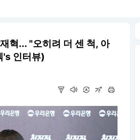
재혁... "오히려 더 센 척, 아
's 인터뷰)
요약보기
음성으로 듣기
번역 설정
글씨크기 조절하기
인쇄하기