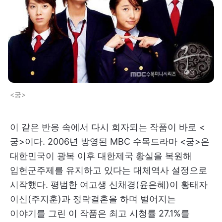
<궁>
이 같은 반응 속에서 다시 회자되는 작품이 바로 <
궁>이다. 2006년 방영된 MBC 수목드라마 <궁>은
대한민국이 광복 이후 대한제국 황실을 복원해
입헌군주제를 유지하고 있다는 대체역사 설정으로
시작했다. 평범한 여고생 신채경(윤은혜)이 황태자
이신(주지훈)과 정략결혼을 하며 벌어지는
이야기를 그린 이 작품은 최고 시청률 27.1%를