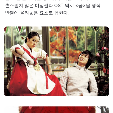
촌스럽지 않은 미장센과 OST 역시 <궁>을 명작
반열에 올려놓은 요소로 꼽힌다.