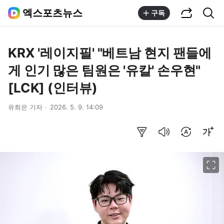
공유하기
통합검색
엑스포츠뉴스
구독
KRX '레이지필' "베트남 현지 팬들에
게 인기 많은 팀원은 '유칼' 손우현"
[LCK] (인터뷰)
유희은 기자
2026. 5. 9. 14:09
요약보기
음성으로 듣기
번역 설정
글씨크기 조절하기
이미지 크게 보기