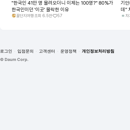
"한국인 41만 명 몰려오더니 이제는 100명?" 80%가
기안
한국인이던 '이곳' 몰락한 이유
데”
꿀단지여행
조회
6.5만
57
차
로그인
입점문의
고객센터
운영정책
개인정보처리방침
©
Daum Corp.