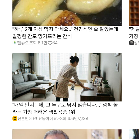
"하루 2개 이상 먹지 마세요.." 건강식인 줄 알았는데
"제
멀쩡한 간도 망가뜨리는 간식
가장
헬슈오
조회
8.1만
34
성
"매일 만지는데, 그 누구도 닦지 않습니다..." 깜짝 놀
라는 가장 더러운 생활용품 1위
신혼인데요! 요똥이에요.
조회
4.6만
38