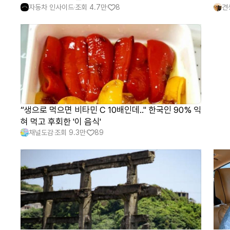
자동차 인사이드
조회
4.7만
8
견
“생으로 먹으면 비타민 C 10배인데.." 한국인 90% 익
혀 먹고 후회한 '이 음식'
채널도감
조회
9.3만
89