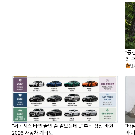
"등
리 
텐
"제네시스 타면 끝인 줄 알았는데…" 부의 상징 바뀐
"배
2026 자동차 계급도
와 