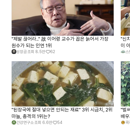
"제발 끊어라.." 故 이어령 교수가 꼽은 늙어서 가장
"신
원수가 되는 인연 1위
이 
성장곰
조회
8.5만
62
스
"된장국에 절대 넣으면 안되는 재료" 3위 시금치, 2위
"벌
마늘, 충격의 1위는?
배우
건강연구소
조회
6.6만
54
콕