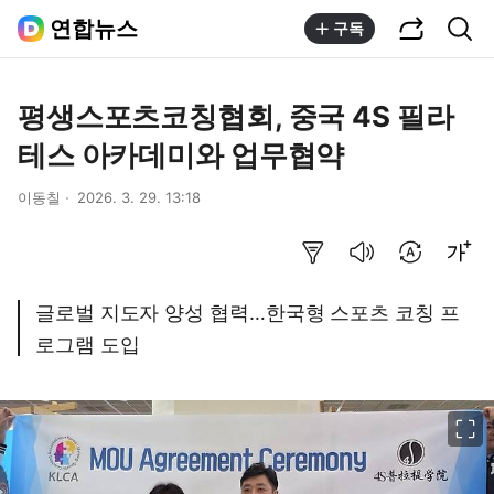
공유하기
통합검색
연합뉴스
구독
평생스포츠코칭협회, 중국 4S 필라
테스 아카데미와 업무협약
이동칠
2026. 3. 29. 13:18
요약보기
음성으로 듣기
번역 설정
글씨크기 조절하기
글로벌 지도자 양성 협력…한국형 스포츠 코칭 프
로그램 도입
이미지 크게 보기