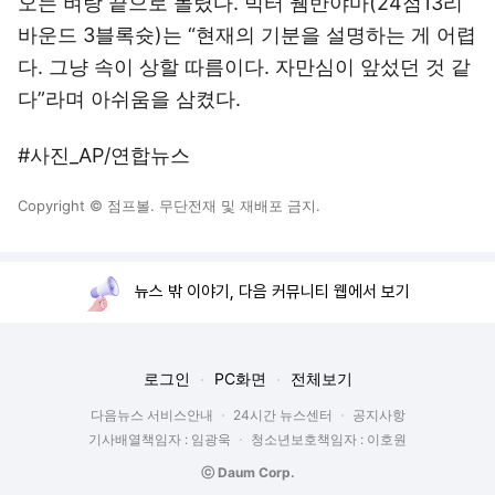
오는 벼랑 끝으로 몰렸다. 빅터 웸반야마(24점13리
바운드 3블록슛)는 “현재의 기분을 설명하는 게 어렵
다. 그냥 속이 상할 따름이다. 자만심이 앞섰던 것 같
다”라며 아쉬움을 삼켰다.
#사진_AP/연합뉴스
Copyright © 점프볼. 무단전재 및 재배포 금지.
뉴스 밖 이야기, 다음 커뮤니티 웹에서 보기
로그인
PC화면
전체보기
다음뉴스 서비스안내
24시간 뉴스센터
공지사항
기사배열책임자 : 임광욱
청소년보호책임자 : 이호원
ⓒ Daum Corp.