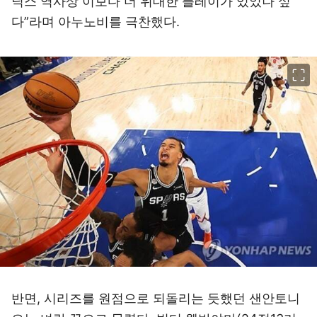
닉스 역사상 이보다 더 위대한 플레이가 있었나 싶
다”라며 아누노비를 극찬했다.
이미지 크게 보기
반면, 시리즈를 원점으로 되돌리는 듯했던 샌안토니