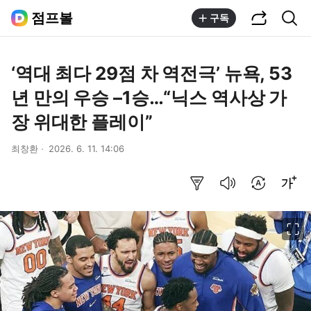
공유하기
통합검색
점프볼
구독
‘역대 최다 29점 차 역전극’ 뉴욕, 53
년 만의 우승 –1승…“닉스 역사상 가
장 위대한 플레이”
최창환
2026. 6. 11. 14:06
요약보기
음성으로 듣기
번역 설정
글씨크기 조절하기
이미지 크게 보기