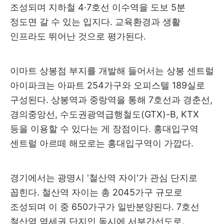
조성되며 지하철 4·7호선 이수역을 도보 5분
정도면 갈 수 있는 입지다. 교육환경과 생활
인프라도 뛰어난 것으로 평가된다.
이마트 상봉점 부지를 개발해 들어서는 상봉 센트럴
아이파크는 아파트 254가구와 오피스텔 189실로
구성된다. 상봉역과 중랑역을 통해 7호선과 경춘선,
경의중앙선, 수도권광역급행철도(GTX)-B, KTX
등을 이용할 수 있다는 게 장점이다. 홍대입구역
센트럴 아르떼 해모로는 홍대입구역이 가깝다.
경기에서는 광명시 '철산역 자이'가 관심 단지로
꼽힌다. 철산역 자이는 총 2045가구 규모로
조성되며 이 중 650가구가 일반분양된다. 7호선
철산역 역세권 단지인 동시에 서부간선도로,