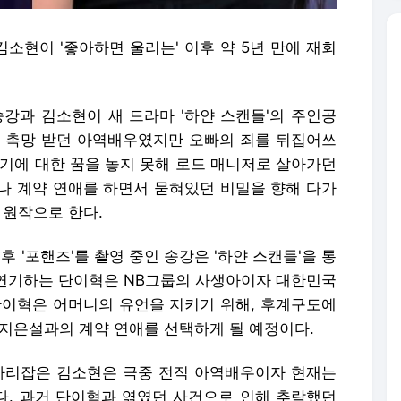
김소현이 '좋아하면 울리는' 이후 약 5년 만에 재회
송강과 김소현이 새 드라마 '하얀 스캔들'의 주인공
과거 촉망 받던 아역배우였지만 오빠의 죄를 뒤집어쓰
연기에 대한 꿈을 놓지 못해 로드 매니저로 살아가던
나 계약 연애를 하면서 묻혀있던 비밀을 향해 다가
 원작으로 한다.
후 '포핸즈'를 촬영 중인 송강은 '하얀 스캔들'을 통
가 연기하는 단이혁은 NB그룹의 사생아이자 대한민국
단이혁은 어머니의 유언을 지키기 위해, 후계구도에
 지은설과의 계약 연애를 선택하게 될 예정이다.
 자리잡은 김소현은 극중 전직 아역배우이자 현재는
. 과거 단이혁과 엮였던 사건으로 인해 추락했던