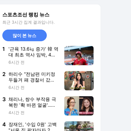
행 루머 입 열었다
3
채리나, 쌍수 부작용 극
복한 '확 바뀐 얼굴'...필
러+주사로 역대급 변신
4시간 전
('터치미')
4
장재인, '수입 0원' 고백
"서울 집 팔자마자 2배
폭등, 공장 일해볼 생각
5시간 전
도 있다"
5
'응팔' 최성원, 백혈병 재
발도 이겨냈지만..."발병
전으로 돌아갈 수는 없
4시간 전
어" ('해투')
서비스 바로가기
뉴스
연예
스포츠
연예 홈
뉴스
포토
TV 편성표
영화
OTT