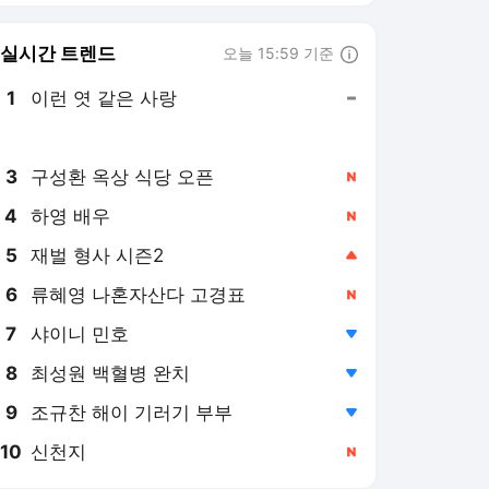
8
최성원 백혈병 완치
,하락
9
조규찬 해이 기러기 부부
,하락
10
신천지
,신규
스포츠조선 랭킹 뉴스
최근 3시간 집계 결과입니다.
많이 본 뉴스
1
'근육 13.6㎏ 증가' 韓 역
대 최초 역사 임박, 4안
타 대폭발…"美 오지 말
6시간 전
았어야" 불면증 시달린
유망주 맞나
2
하리수 "전남편 미키정
두들겨 패 경찰서 갔
다?" 수년간 따라온 폭
6시간 전