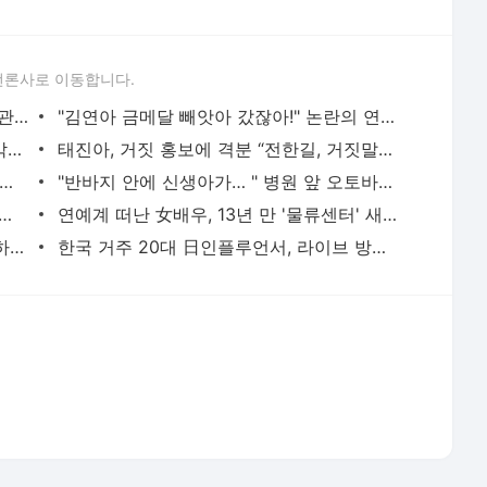
언론사로 이동합니다.
김수용 "심정지 때 연락 한통 없어…인간관계 확실히 정리"
"김연아 금메달 빼앗아 갔잖아!" 논란의 연속, 충격 주장…'러시아 선수 없으니 女 피겨 경기력 10
박나래, 스트레스로 머리카락 다 빠져..“막걸리 학원도 수강 취소”
태진아, 거짓 홍보에 격분 “전한길, 거짓말로 정치 행사에 끌어들여..명예훼손 고소·고발”
인규, 24살 목숨 앗아간 '흉선암' 뭐길래?...팬들 눈물의 13주기
"반바지 안에 신생아가… " 병원 앞 오토바이에서 출산
튜버' 배인규 대표, 숨진채 발견..이혼→마약 투약 혐의후 우울증 앓아
연예계 떠난 女배우, 13년 만 '물류센터' 새벽 알바 포착 "지옥 같았다"
정재용 "'불화설' 김창열에 전화해라" 이하늘 제안에 단호한 거절
한국 거주 20대 日인플루언서, 라이브 방송 도중 사망..시청자들 목격 '충격'
서비스 약관/정책
 글쓴이에 있으며, Daum의 입장과 다를 수 있습니다.