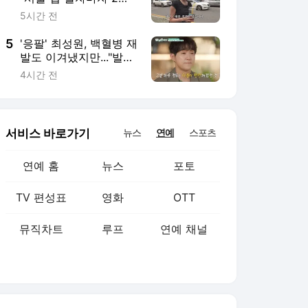
뮤직차트
루프
연예 채널