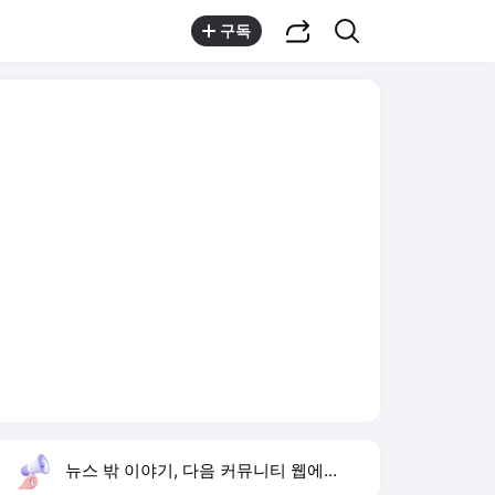
공유하기
검색
구독
뉴스 밖 이야기, 다음 커뮤니티 웹에서 보기
실시간 트렌드
오늘 15:59 기준
툴팁보기
1
이런 엿 같은 사랑
,유지
2
황희 폐버스 청년주택
,하락
3
구성환 옥상 식당 오픈
,신규
4
하영 배우
,신규
5
재벌 형사 시즌2
,상승
6
류혜영 나혼자산다 고경표
,신규
7
샤이니 민호
,하락