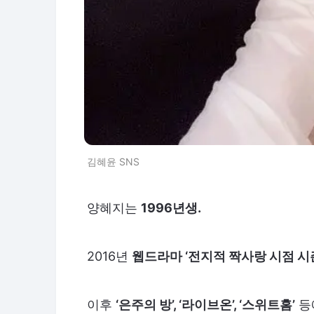
김혜윤 SNS
양혜지는
1996년생.
2016년
웹드라마 ‘전지적 짝사랑 시점 시즌
이후
‘은주의 방’, ‘라이브온’, ‘스위트홈’
등