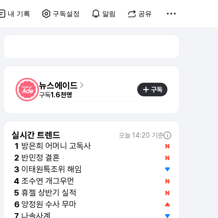
내 기록
구독설정
알림
공유
뉴스에이드
구독
구독
1.6천명
실시간 트렌드
오늘 14:20 기준
방은희 어머니 고독사
1
반민정 결혼
2
이태원특조위 해임
3
조수연 개그우먼
4
휴젤 상반기 실적
5
양정원 수사 무마
6
나솔사계
7