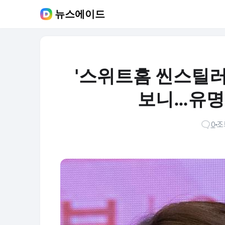
뉴스에이드
'스위트홈 씬스틸러
보니…유명 
0
조