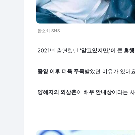
한소희 SNS
2021년 출연했던
'알고있지만,'이 큰 흥행
종영 이후 더욱 주목
받았던 이유가 있어요
양혜지의 외삼촌
이
배우 안내상
이라는 사