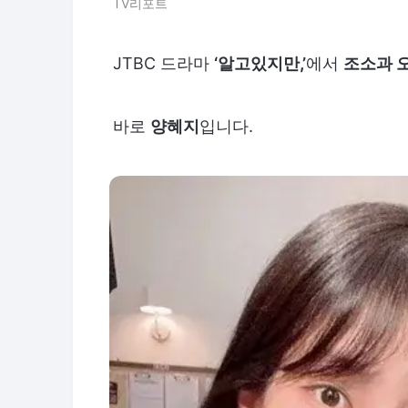
TV리포트
JTBC 드라마
‘알고있지만,’
에서
조소과 
바로
양혜지
입니다.