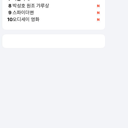
박성호 원조 갸루상
8
스파이더맨
9
오디세이 영화
10