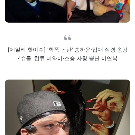
[데일리 핫이슈] '학폭 논란' 송하윤·입대 심경 송강
·'슈돌' 합류 비와이·스승 사칭 뿔난 이연복