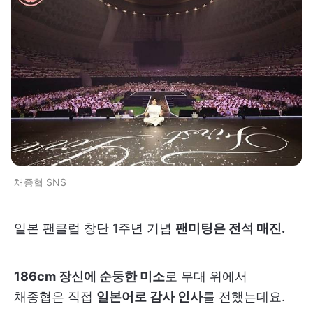
채종협 SNS
일본 팬클럽 창단 1주년 기념
팬미팅은 전석 매진.
186cm 장신에 순둥한 미소
로 무대 위에서
채종협은 직접
일본어로 감사 인사
를 전했는데요.