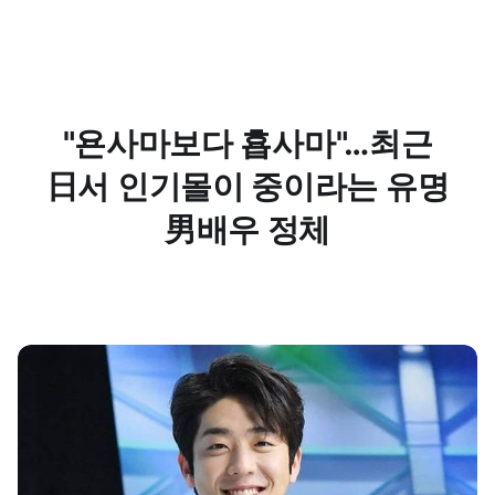
"욘사마보다 횹사마"…최근
日서 인기몰이 중이라는 유명
男배우 정체