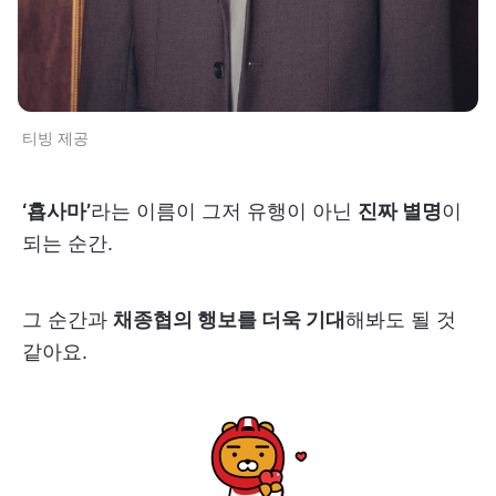
티빙 제공
‘횹사마’
라는 이름이 그저 유행이 아닌
진짜 별명
이
되는 순간.
그 순간과
채종협의 행보를 더욱 기대
해봐도 될 것
같아요.