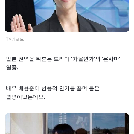
TV리포트
일본 전역을 뒤흔든 드라마
'가을연가'의 '욘사마'
열풍.
배우 배용준이 선풍적 인기를 끌며 붙은
별명이었는데요.