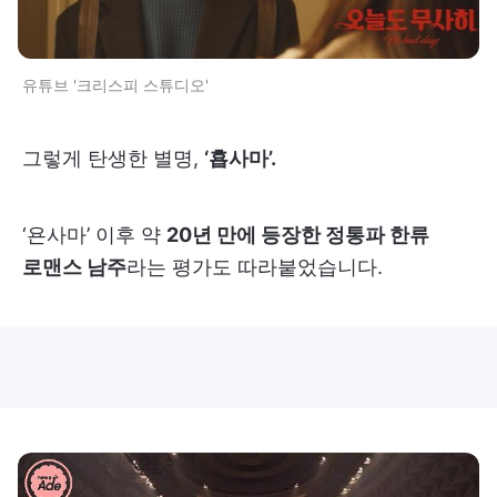
유튜브 '크리스피 스튜디오'
그렇게 탄생한 별명,
‘횹사마’.
‘욘사마’ 이후 약
20년 만에 등장한 정통파 한류
로맨스 남주
라는 평가도 따라붙었습니다.