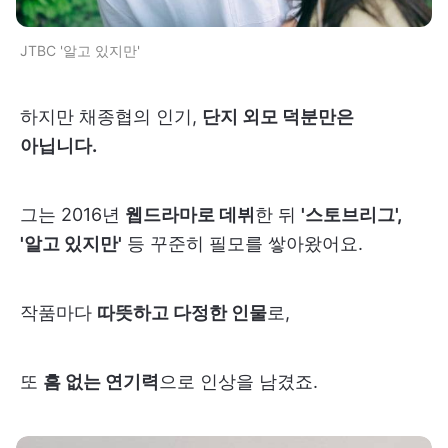
JTBC '알고 있지만'
하지만 채종협의 인기,
단지 외모 덕분만은
아닙니다.
그는 2016년
웹드라마로 데뷔
한 뒤
'스토브리그',
'알고 있지만'
등 꾸준히 필모를 쌓아왔어요.
작품마다
따뜻하고 다정한 인물
로,
또
흠 없는 연기력
으로 인상을 남겼죠.