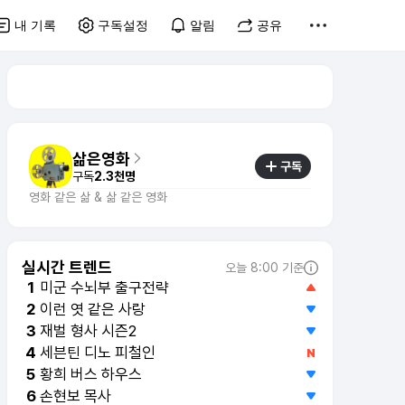
내 기록
구독설정
알림
공유
삶은영화
구독
구독
2.3천명
영화 같은 삶 & 삶 같은 영화
실시간 트렌드
오늘 8:00 기준
미군 수뇌부 출구전략
1
이런 엿 같은 사랑
2
재벌 형사 시즌2
3
세븐틴 디노 피철인
4
황희 버스 하우스
5
손현보 목사
6