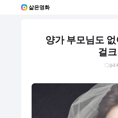
삶은영화
양가 부모님도 없
걸크
0
조회