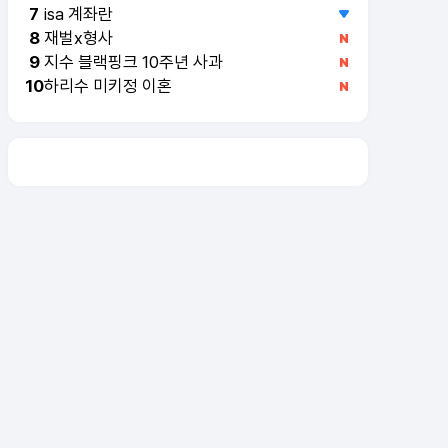
isa 계좌란
7
재벌x형사
8
지수 블랙핑크 10주년 사과
9
하리수 미키정 이혼
10