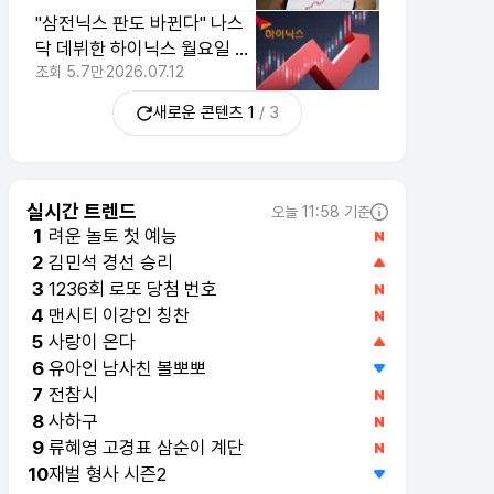
"삼전닉스 판도 바뀐다" 나스
닥 데뷔한 하이닉스 월요일 전
망 보니
조회
5.7만
2026.07.12
새로운 콘텐츠
1
/
3
실시간 트렌드
오늘 11:58 기준
려운 놀토 첫 예능
1
김민석 경선 승리
2
1236회 로또 당첨 번호
3
맨시티 이강인 칭찬
4
사랑이 온다
5
유아인 남사친 볼뽀뽀
6
전참시
7
사하구
8
류혜영 고경표 삼순이 계단
9
재벌 형사 시즌2
10