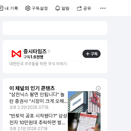
내 기록
구독설정
알림
공유
증시타임즈
구독
구독
1.6천명
대한민국 주주들을 위한 주식 이야기
이 채널의 인기 콘텐츠
"삼전닉스 팔면 안됩니다" 놀
란 증권사 "시장이 크게 오해
했다"
조회
2.2만
2026.07.18
"반토막 공포 시작됐다?" 삼성
전자 10만원대 추락하면 벌어
질 일
조회
2.1만
2026.07.18