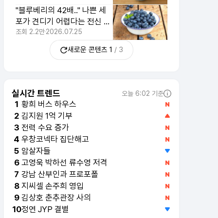
식
"블루베리의 42배.." 나쁜 세
포가 견디기 어렵다는 전신 방
어력 최고의 음식
조회
2.2만
2026.07.25
새로운 콘텐츠
1
/
3
실시간 트렌드
오늘 6:02 기준
황희 버스 하우스
1
김지원 1억 기부
2
전력 수요 증가
3
우창코넥타 집단해고
4
암살자들
5
고영욱 박하선 류수영 저격
6
강남 산부인과 프로포폴
7
지씨셀 손주희 영입
8
김상호 춘추관장 사의
9
정연 JYP 결별
10