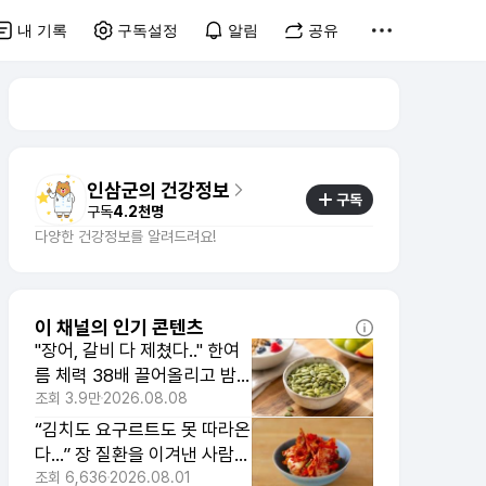
내 기록
구독설정
알림
공유
인삼군의 건강정보
구독
구독
4.2천명
다양한 건강정보를 알려드려요!
이 채널의 인기 콘텐츠
"장어, 갈비 다 제쳤다.." 한여
름 체력 38배 끌어올리고 밤
잠 편하게 돕는 음식
조회
3.9만
2026.08.08
“김치도 요구르트도 못 따라온
다…” 장 질환을 이겨낸 사람들
이 빠뜨리지 않았던 최고 발효
조회
6,636
2026.08.01