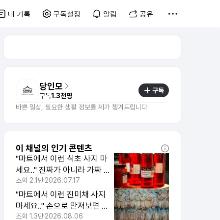
내 기록
구독설정
알림
공유
당인모
구독
구독
1.3천명
바쁜 일상, 필요한 생활 정보를 제가 챙겨드립니다
이 채널의 인기 콘텐츠
"마트에서 이런 식초 사지 마
세요.." 진짜가 아니라 가짜 식
초입니다
조회
2.1만
2026.07.17
"마트에서 이런 진미채 사지
마세요.." 손으로 만져보면 압
니다
조회
1.3만
2026.08.06