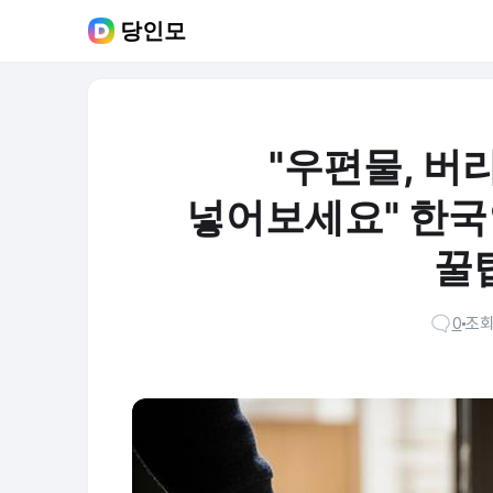
당인모
"우편물, 버
넣어보세요" 한국
꿀
0
조회 