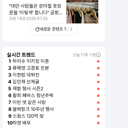
"대만 사람들은 장마철 옷장
문을 '이렇게' 합니다" 곰팡이
가 못 삽니다
조회
1.8만
2026.07.26
새로운 콘텐츠
1
/
3
실시간 트렌드
오늘 1:18 기준
하리수 미키정 이혼
1
류혜영 고경표 친분
2
이한범 데뷔전
3
김민재 선제골
4
재벌 형사 시즌2
5
황희 폐버스 청년주택
6
이런 엿 같은 사랑
7
블랙핑크 10주년 행사
8
스윙스 120억 빚
9
하영 배우
10