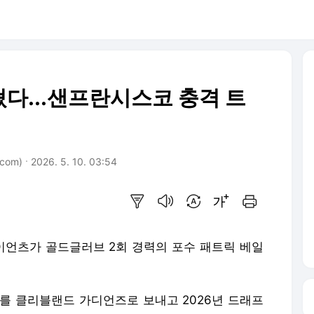
다...샌프란시스코 충격 트
com)
2026. 5. 10. 03:54
요약보기
음성으로 듣기
번역 설정
글씨크기 조절하기
인쇄하기
언츠가 골드글러브 2회 경력의 포수 패트릭 베일
리를 클리블랜드 가디언즈로 보내고 2026년 드래프