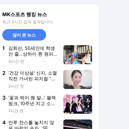
MK스포츠 랭킹 뉴스
최근 3시간 집계 결과입니다.
많이 본 뉴스
1
김희선, 50세인데 학생
인 줄…상하이 흰 원피
스에 ‘여행 기록’
4시간 전
2
‘건강 이상설’ 신지, 소멸
직전 가녀린 피지컬 “안
쓰럽다”
2시간 전
3
‘꽃과 떡이 웬 말...’ 블랙
핑크, 10주년 치고 소박
한 역조공 “이게 최선이
1시간 전
었나”
4
만루 찬스를 놓치지 않
은 바람의 손자...SF, 이