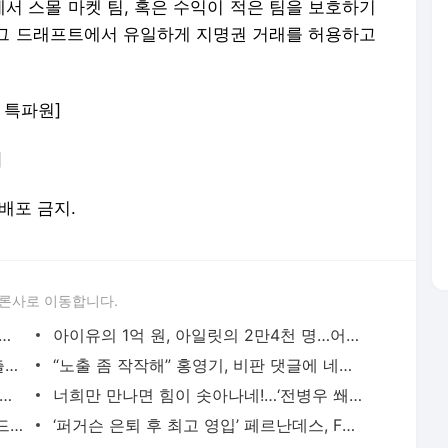
서 스몰 마켓 팀, 혹은 수익이 적은 팀을 보호하기
그 드래프트에서 유일하게 지명권 거래를 허용하고
 특파원]
]
재배포 금지.
론사로 이동합니다.
 선 BTS, 5만 아미와 ‘역사적 눈맞춤’…멕시코가 울었다[MK★이슈] - MK스포츠
아이유의 1억 원, 아일릿의 2만4천 명…어린이날, ‘초통령’들이 만든 조용한 혁명 [홍동희 시선
문가영, 걷기만 해도 아슬아슬...파격 노출에 타투까지 공개 - MK스포츠
“노출 좀 작작해” 홍영기, 비판 댓글에 네티즌과 설전...“보고는 싶나보다” - MK스포츠
 LA 스파크스 개막 로스터 합류...세 번째 한국인 WNBA 선수 탄생 임박 - MK스포츠
너희만 만나면 힘이 솟아나네!…‘전병우 쐐기 2타점’ 삼성, NC전 및 시즌 6연승 질주→위닝시리
‘외국인 물색’ 동행의 현대캐피탈·우리카드·한국전력, 교체의 OK저축은행·삼성화재…고민하
‘퍼거슨 은퇴 후 최고 영입’ 페르난데스, FWA 올해의 선수상 수상…루니 이후 16년 만에 맨유 소