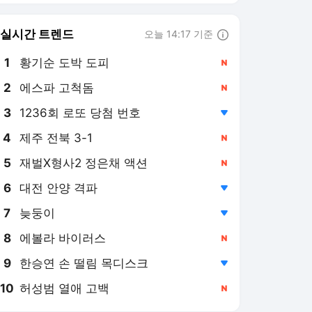
실시간 트렌드
오늘 14:17 기준
툴팁보기
1
황기순 도박 도피
,신규
3
1236회 로또 당첨 번호
,하락
4
제주 전북 3-1
,신규
5
재벌X형사2 정은채 액션
,신규
6
대전 안양 격파
,하락
7
늦둥이
,하락
8
에볼라 바이러스
,신규
9
한승연 손 떨림 목디스크
,하락
10
허성범 열애 고백
,신규