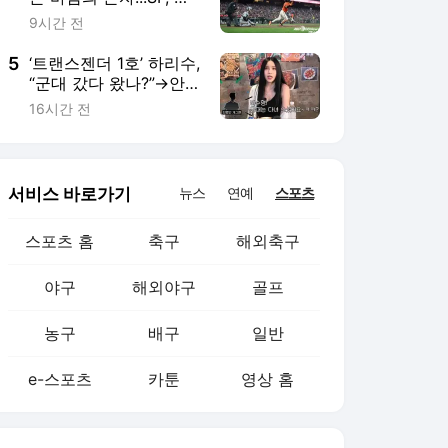
정후 활약 앞세워 DET
9시간 전
에 승리 [MK현장]
5
‘트랜스젠더 1호’ 하리수,
“군대 갔다 왔나?”→안
선영 대신 발끈 “한 번만
16시간 전
더 그딴 소리…”
서비스 바로가기
뉴스
연예
스포츠
스포츠 홈
축구
해외축구
야구
해외야구
골프
농구
배구
일반
e-스포츠
카툰
영상 홈