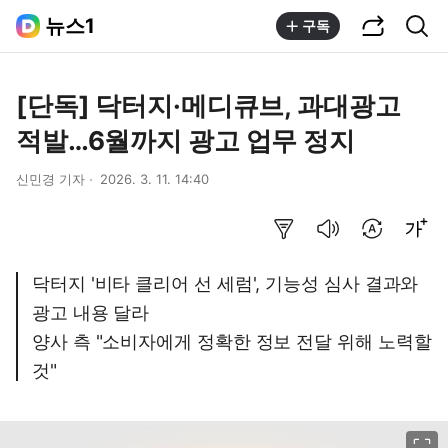
공유하기
통합검색
뉴스1
구독
[단독] 닥터지·메디큐브, 과대광고
적발…6월까지 광고 업무 정지
신민경 기자
2026. 3. 11. 14:40
요약보기
음성으로 듣기
번역 설정
글씨크기 조절하기
닥터지 '비타 클리어 선 세럼', 기능성 심사 결과와
광고 내용 달라
양사 측 "소비자에게 정확한 정보 전달 위해 노력할
것"
이미지 크게 보기