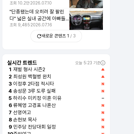
10년째 고집하는 패밀리카
조회
10.2만
2026.07.10
"단종됐는데 오히려 잘 팔린
다" 넓은 실내 공간에 아빠들
도 찾는 1천만 원대 국산차
조회
9,485
2026.07.16
새로운 콘텐츠
1
/
3
실시간 트렌드
오늘 5:23 기준
재벌 형사 시즌2
1
최성원 백혈병 완치
2
송성문 3루 도루 실패
4
이정후 2타점 적시타
3
하리수 미키정 이혼 이유
5
류혜영 고경표 나혼산
6
선명여고
7
손현보 목사
8
민주당 전당대회 일정
9
중앙여고