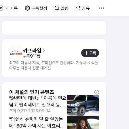
내 기록
구독설정
알림
공유
카프라임
구독
구독
911명
최고의 자동차 지식, 프라임으로 완성하다. 자동차 소식을
다루는 자동차 전문 매거진
이 채널의 인기 콘텐츠
"9년만에 대변신" 이름에 민요
담고 팰리세이드 잡으러 등판
하는 국산 신형 SUV
조회
9,317
2026.08.04
"당연히 슈퍼카 탈 줄 알았는
데" 60억 자택 사는 이효리가