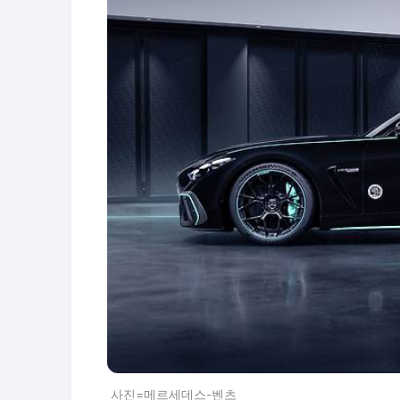
사진=메르세데스-벤츠