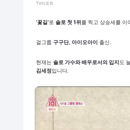
TV리포트
‘꽃길’
로
솔로 첫 1위
를 찍고 상승세를 이
걸그룹
구구단
,
아이오아이
출신.
현재는
솔로 가수와 배우로서의 입지
도 
김세정
입니다.