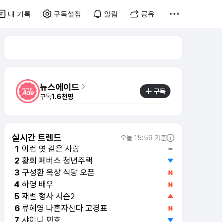
내 기록
구독설정
알림
공유
뉴스에이드
구독
구독
1.6천명
실시간 트렌드
오늘 15:59 기준
이런 엿 같은 사랑
1
황희 폐버스 청년주택
2
구성환 옥상 식당 오픈
3
하영 배우
4
재벌 형사 시즌2
5
류혜영 나혼자산다 고경표
6
샤이니 민호
7