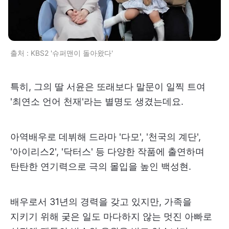
출처 : KBS2 '슈퍼맨이 돌아왔다'
특히, 그의 딸 서윤은 또래보다 말문이 일찍 트여
'최연소 언어 천재'라는 별명도 생겼는데요.
아역배우로 데뷔해 드라마 '다모', '천국의 계단',
'아이리스2', '닥터스' 등 다양한 작품에 출연하며
탄탄한 연기력으로 극의 몰입을 높인 백성현.
배우로서 31년의 경력을 갖고 있지만, 가족을
지키기 위해 궂은 일도 마다하지 않는 멋진 아빠로