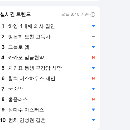
실시간 트렌드
오늘 8:40 기준
툴팁보기
1
하영 4대째 의사 집안
,하락
2
방은희 모친 고독사
,유지
3
그늘로 앱
,하락
4
카카오 임금협약
,신규
5
차인표 동생 구강암 사망
,하락
6
황희 버스하우스 제안
,신규
7
국중박
,하락
8
홈플러스
,신규
9
삼다수 마스터스
,하락
10
런치 안성현 결혼
,하락