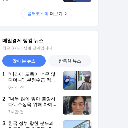
롤러코스피
더보기
매일경제 랭킹 뉴스
최근 3시간 집계 결과입니다.
많이 본 뉴스
탐독한 뉴스
1
“나라에 도둑이 너무 많
다더니”…부정수급 적발
1300억 ‘역대 최대’
6시간 전
2
“너무 많이 맞아 불쌍하
다”…주상욱 위해 차예련
이 준비한 보양식
7시간 전
3
한국 정부 향한 분노의