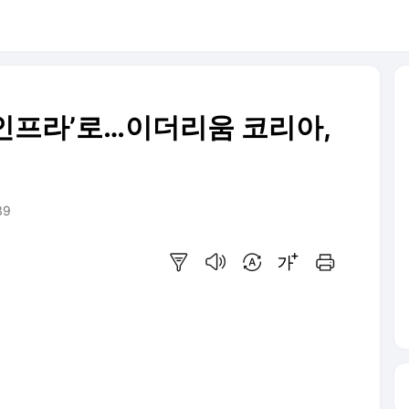
 ‘인프라’로…이더리움 코리아,
39
요약보기
음성으로 듣기
번역 설정
글씨크기 조절하기
인쇄하기