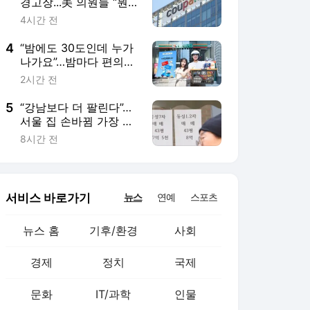
경고장...美 의원들 “뭔
데 우리 기업을 검열하
4시간 전
나”
4
“밤에도 30도인데 누가
나가요”…밤마다 편의점
배달 터졌다
2시간 전
5
“강남보다 더 팔린다”…
서울 집 손바뀜 가장 많
은 곳 ‘은평·중랑’
8시간 전
서비스 바로가기
뉴스
연예
스포츠
뉴스 홈
기후/환경
사회
경제
정치
국제
문화
IT/과학
인물