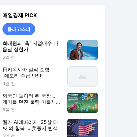
매일경제
PICK
롤러코스피
최태원의 '촉' 저점매수 다
음날 상한가
6일 전
日키옥시아 실적 순항 …
"메모리 수급 탄탄"
6일 전
외국인 놀이터 된 국장 …
개미들 던진 물량 이틀새
8.5조 쓸어담아
6일 전
월가 AI레버리지 '25살 타
짜'의 항복 … 美증시 반색
6일 전