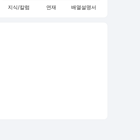
지식/칼럼
연재
배열설명서