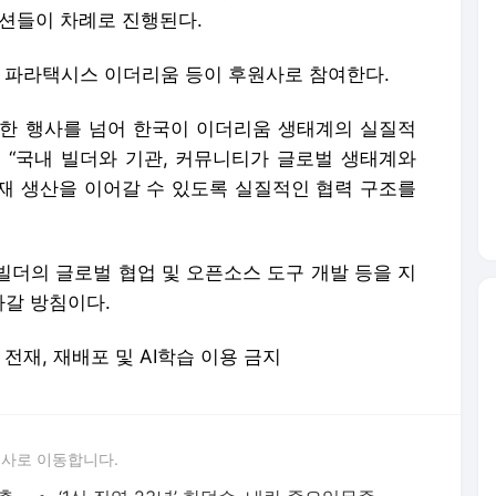
재 생산을 이어갈 수 있도록 실질적인 협력 구조를
빌더의 글로벌 협업 및 오픈소스 도구 개발 등을 지
갈 방침이다.
 무단 전재, 재배포 및 AI학습 이용 금지
론사로 이동합니다.
[단독] 농협, 가계대출 늘면 ‘비조합원 대출’ 막는다 - 매일경제
‘1심 징역 23년’ 한덕수, 내란 중요임무종사 혐의 2심 마무리 - 매일경제
[속보] 트럼프 “한국, 북한 핵위협에서 보호해줘도 돕지 않아” - 매일경제
조직원·여친 살해후 암매장…미집행 사형수 31년만에 암으로 사망 - 매일경제
타 확보 비상인데 … 추경은 ‘과소 추계’ 논란 - 매일경제
[속보] 트럼프 “이란, 협상성사 원해…불발시 4시간 집중폭격” - 매일경제
광명 이어 부천까지…서울 생활권 확장 가속화 - 매일경제
‘치유와 성찰’ 제주올레길 만든 서명숙 이사장 별세 - 매일경제
] 종합특검, ‘관저 이전’ 김대기·윤재순 등 압수수색·출국금지 - 매일경제
우승 오가는데, ‘판정 논란’…벼랑 끝에 몰린 현대캐피탈, KOVO는 “정독이다” - MK스포츠