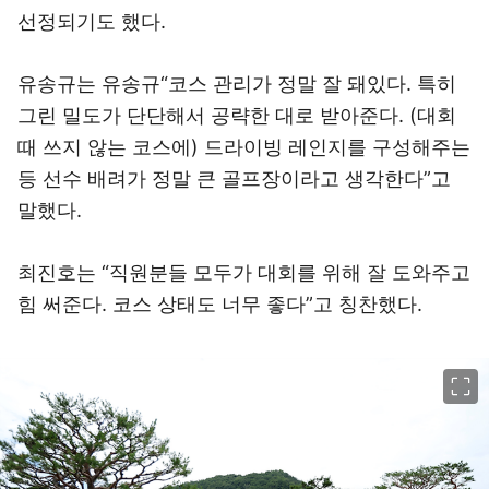
선정되기도 했다.
유송규는 유송규“코스 관리가 정말 잘 돼있다. 특히
그린 밀도가 단단해서 공략한 대로 받아준다. (대회
때 쓰지 않는 코스에) 드라이빙 레인지를 구성해주는
등 선수 배려가 정말 큰 골프장이라고 생각한다”고
말했다.
최진호는 “직원분들 모두가 대회를 위해 잘 도와주고
힘 써준다. 코스 상태도 너무 좋다”고 칭찬했다.
이미지 크게 보기