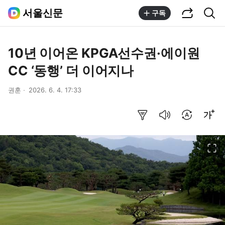
공유하기
통합검색
서울신문
구독
10년 이어온 KPGA선수권·에이원
CC ‘동행’ 더 이어지나
권훈
2026. 6. 4. 17:33
요약보기
음성으로 듣기
번역 설정
글씨크기 조절하기
이미지 크게 보기