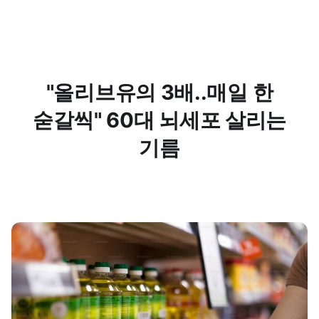
"올리브유의 3배..매일 한
숟갈씩" 60대 뇌세포 살리는
기름