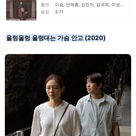
출연
이솜, 안재홍, 강진아, 김국희, 이성욱, 최덕문, 김재화, 박지영, 조수향, 김예은, 진선미, 차재현, 김재록, 김민경, 정보람, 황혜림, 전고운, 김순모, 김태수, 고봉곤, 박용기, 김남숙, 권현정, 김소희
평점
3.71
울렁울렁 울렁대는 가슴 안고 (2020)