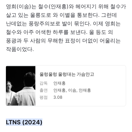
영희(이솜)는 철수(안재홍)와 헤어지기 위해 철수가
살고 있는 울릉도로 와 이별을 통보한다. 그런데
난데없는 풍랑주의보로 발이 묶인다. 이제 영희는
철수와 아주 어색한 하루를 보낸다. 울 등도 의
풍광과 두 사람의 무해한 표정이 더없이 어울리는
작품이었다.
울렁울렁 울렁대는 가슴안고
감독
안재홍
출연
안재홍, 이솜, 안재홍
평점
3.08
LTNS (2024)