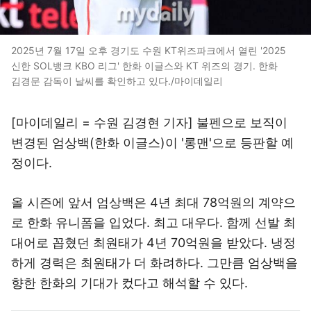
2025년 7월 17일 오후 경기도 수원 KT위즈파크에서 열린 '2025
신한 SOL뱅크 KBO 리그' 한화 이글스와 KT 위즈의 경기. 한화
김경문 감독이 날씨를 확인하고 있다./마이데일리
[마이데일리 = 수원 김경현 기자] 불펜으로 보직이
변경된 엄상백(한화 이글스)이 '롱맨'으로 등판할 예
정이다.
올 시즌에 앞서 엄상백은 4년 최대 78억원의 계약으
로 한화 유니폼을 입었다. 최고 대우다. 함께 선발 최
대어로 꼽혔던 최원태가 4년 70억원을 받았다. 냉정
하게 경력은 최원태가 더 화려하다. 그만큼 엄상백을
향한 한화의 기대가 컸다고 해석할 수 있다.