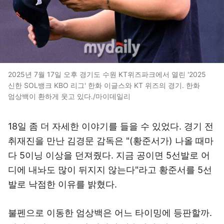
2025년 7월 17일 오후 경기도 수원 KT위즈파크에서 열린 '2025
신한 SOL뱅크 KBO 리그' 한화 이글스와 KT 위즈의 경기. 한화
엄상백이 환하게 웃고 있다./마이데일리
18일 좀 더 자세한 이야기를 들을 수 있었다. 경기 전
취재진을 만난 김경문 감독은 "(황준서가) 나올 때마
다 5이닝 이상을 던져줬다. 지금 공이면 5선발로 어
디에 내놔도 많이 뒤지지 않는다"라고 황준서를 5선
발로 낙점한 이유를 밝혔다.
불펜으로 이동한 엄상백은 어느 타이밍에 등판할까.