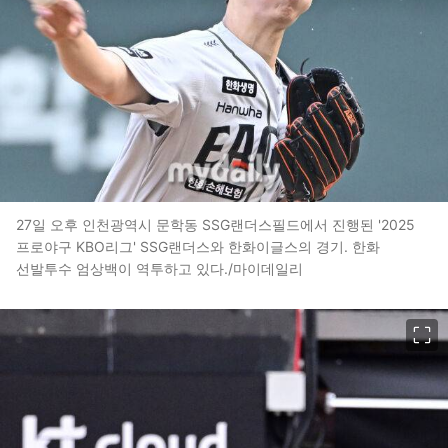
27일 오후 인천광역시 문학동 SSG랜더스필드에서 진행된 '2025
프로야구 KBO리그' SSG랜더스와 한화이글스의 경기. 한화
선발투수 엄상백이 역투하고 있다./마이데일리
이미지 크게 보기