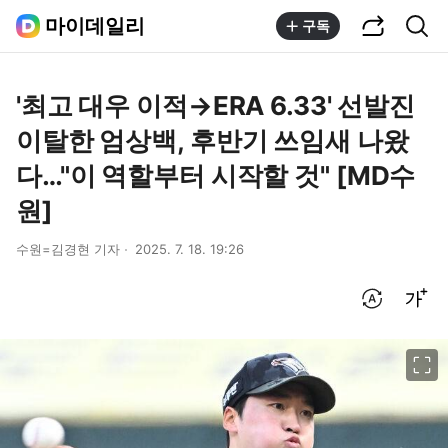
공유하기
통합검색
마이데일리
구독
'최고 대우 이적→ERA 6.33' 선발진
이탈한 엄상백, 후반기 쓰임새 나왔
다…"이 역할부터 시작할 것" [MD수
원]
수원=김경현 기자
2025. 7. 18. 19:26
번역 설정
글씨크기 조절하기
이미지 크게 보기