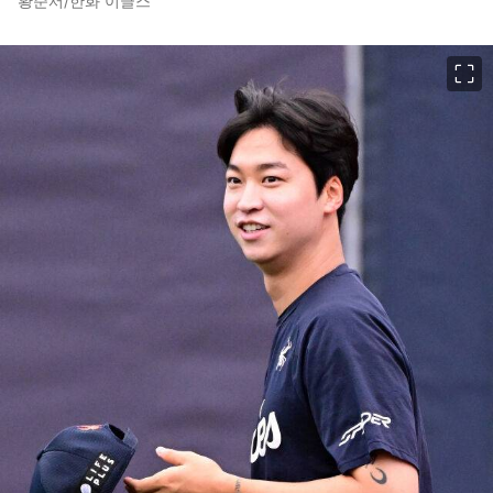
황준서/한화 이글스
이미지 크게 보기