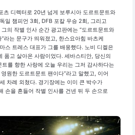
스포츠 디렉터로 20년 넘게 보루시아 도르트문트와
독일 챔피언 3회, DFB 포칼 우승 2회, 그리고
 그의 작별 인사 순간 광고판에는 “도르트문트와
다”라는 문구가 띄워졌고, 한스요아힘 바츠케
토마스 트레스 대표가 그를 배웅했다. 노비 디켈은
 품고 살아온 사람이었다. 세바스티안, 당신의
문트를 향한 사랑에 오늘 우리는 그저 감사하다는
은 영원한 도르트문트 팬이다”라고 말했고, 이어
 세 차례 외쳤다. 경기장에는 이미 큰 박수가
해 손을 흔들어 작별 인사를 건넨 뒤 두 손으로