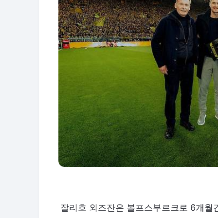
잘리흐 외즈잔은 볼프스부르크로 6개월간