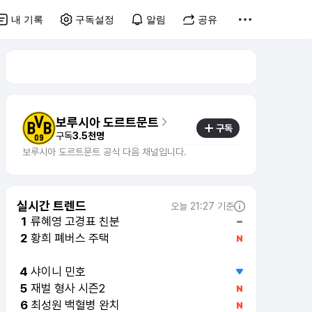
내 기록
구독설정
알림
공유
보루시아 도르트문트
구독
구독
3.5천명
보루시아 도르트문트 공식 다음 채널입니다.
실시간 트렌드
오늘 21:27 기준
류혜영 고경표 친분
1
황희 폐버스 주택
2
이런 엿 같은 사랑
3
샤이니 민호
4
재벌 형사 시즌2
5
최성원 백혈병 완치
6