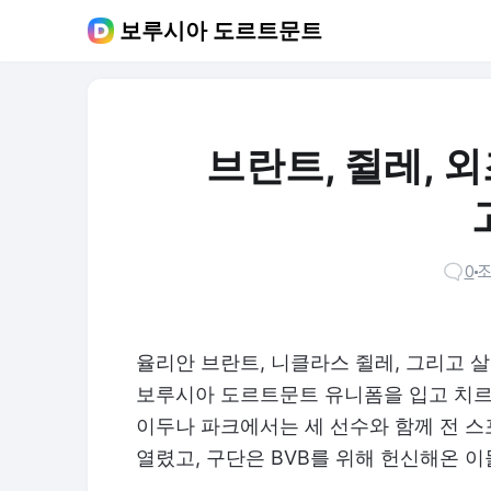
보루시아 도르트문트
브란트, 쥘레, 
0
조
율리안 브란트, 니클라스 쥘레, 그리고
보루시아 도르트문트 유니폼을 입고 치르
이두나 파크에서는 세 선수와 함께 전 스
열렸고, 구단은 BVB를 위해 헌신해온 이