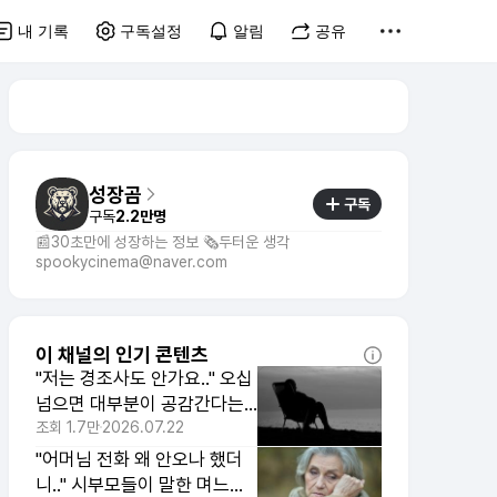
내 기록
구독설정
알림
공유
성장곰
구독
구독
2.2만명
📰30초만에 성장하는 정보 🗞️두터운 생각
spookycinema@naver.com
이 채널의 인기 콘텐츠
"저는 경조사도 안가요.." 오십
넘으면 대부분이 공감간다는
'이 이유'
조회
1.7만
2026.07.22
"어머님 전화 왜 안오나 했더
니.." 시부모들이 말한 며느리