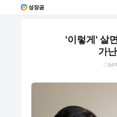
성장곰
'이렇게' 살
가난
0
조회