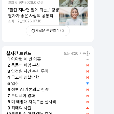
에게 연락하기 싫은 이유 1위
조회
6.9만
2026.07.16
"환갑 지나면 알게 되는.." 평생
팔자가 좋은 사람의 공통적 습
관 1위
조회
1.2만
2026.07.18
새로운 콘텐츠
1
/
3
실시간 트렌드
오늘 4:20 기준
이아현 세 번 이혼
1
음문석 폐암 부친
2
양정원 사건 수사 무마
3
국고채 입찰담합
4
입추
5
정부 AI 기본의료 전략
6
오디세이 영화
7
미 해병대 자폭드론 실사격
8
최애의 사원
9
코르티스 마틴 예능 출연