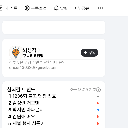
내 기록
구독설정
알림
공유
뇌생각
구독
구독
6.6천명
하루 5분 건강 습관을 전합니다 문의 :
ohsun130326@gmail.com
실시간 트렌드
오늘 13:09 기준
1236회 로또 당첨 번호
1
김정렬 개그맨
2
박지민 아나운서
3
김원해 배우
4
재벌 형사 시즌2
5