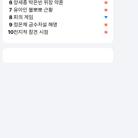
양세종 박은빈 위장 약혼
6
유아인 볼뽀뽀 근황
7
피의 게임
8
정은채 금수저설 해명
9
전지적 참견 시점
10