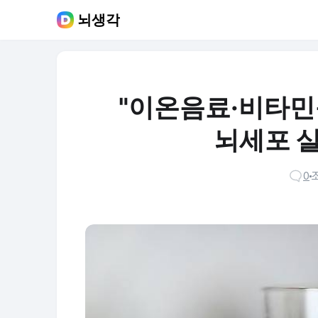
뇌생각
"이온음료·비타민음
뇌세포 살
0