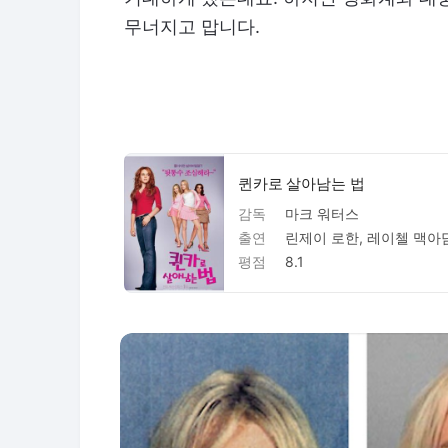
무너지고 맙니다.
퀸카로 살아남는 법
감독
마크 워터스
출연
평점
8.1