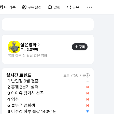
내 기록
구독설정
알림
공유
삶은영화
구독
구독
2.3천명
영화 같은 삶 & 삶 같은 영화
실시간 트렌드
오늘 7:50 기준
반민정 9월 결혼
1
휴젤 2분기 실적
2
아이유 장기하 선곡
3
입추
4
놀부 기업회생
5
이수경 하루 술값 140만 원
6