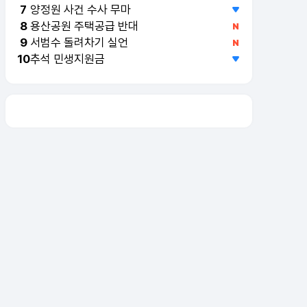
양정원 사건 수사 무마
7
용산공원 주택공급 반대
8
서범수 돌려차기 실언
9
추석 민생지원금
10