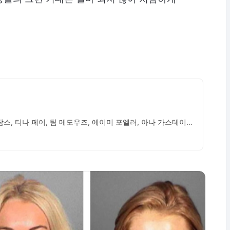
린제이 로한, 레이첼 맥아담스, 티나 페이, 팀 메도우즈, 에이미 포엘러, 아나 가스테이어, 레이시 샤버트, 리지 캐플란, 다니엘 프랜지스, 닐 플린, 조나단 베넷, 아만다 사이프리드, 라지프 수렌드라, 엘라나 쉴링, 그라햄 카트나, 일라이 헨리, 데이빗 아헨, 에이요 아그본크폴로, 몰리 샤나한, 조나단 말렌, 제프 모세르, 미란다 에드워즈, 레스 포터, 이브 크라우포드, 잭 뉴먼, 미셸린 에밀, 배스쉬바 가넷, 키 팜, 다니엘르 응웬, 다니엘 드산토, 알리샤 모리슨, 크리스 프로즈잔스키, 드웨인 힐, 디에고 클라텐호프, 얀 카루아나, 와이 쵸이, 줄리아 챈트리, 재키 챔버레인, 올림피아 루키스, 스테파니 드러먼드, 크리스틴 본, 제시 라이트, 알렉산드라 스타플리, 로라 드카터렛, 니콜 크리미, 에린 톰프슨, 댄 윌모트, 샤론 매튜스, 조 침, 클레어 프레우스