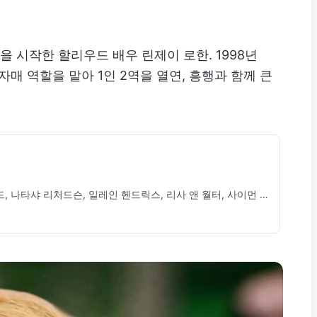
 시작한 할리우드 배우 린제이 로한. 1998년
자매 역할을 맡아 1인 2역을 열연, 흥행과 함께 큰
린제이 로한, 데니스 퀘이드, 나타샤 리처드슨, 일레인 헨드릭스, 리사 앤 월터, 사이먼 쿤즈, 로니 스티븐스, 폴리 할리데이, 매기 윌러, 조애나 반즈, 할리 마이어스-샤이어, 매기 엠마 토마스, 커트니 우즈, 캣 그래이엄, 마이클 로한, 라첼 설리반, 케이티 디산, 브링톤 허트포드, 제니퍼 린, 에이미 센터, 미아 트램즈, 크리스티나 토랄, 다나 폰더, 브리안느 메르시에르, 존 애터버리, 해미시 맥콜, J. 패트릭 맥코맥, 알렉스 콜, 데이빗 도티, 브루스 A. 블럭