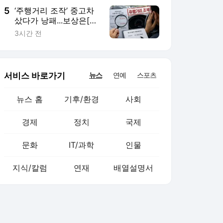
5
‘주행거리 조작’ 중고차
샀다가 낭패...보상은[호
갱NO]
3시간 전
서비스 바로가기
뉴스
연예
스포츠
뉴스 홈
기후/환경
사회
경제
정치
국제
문화
IT/과학
인물
지식/칼럼
연재
배열설명서