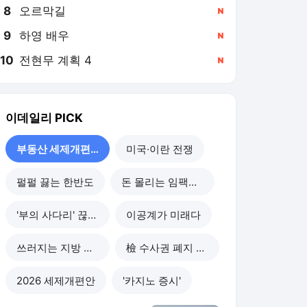
8
오르막길
,신규
9
하영 배우
,신규
10
전현무 계획 4
,신규
이데일리
PICK
부동산 세제개편 후폭풍
미국·이란 전쟁
펄펄 끓는 한반도
돈 몰리는 임팩트 투자
'부의 사다리' 끊기나
이공계가 미래다
쓰러지는 지방 부동산
檢 수사권 폐지 후폭풍
2026 세제개편안
'카지노 증시'