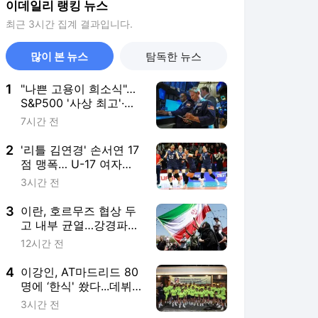
이데일리 랭킹 뉴스
최근 3시간 집계 결과입니다.
많이 본 뉴스
탐독한 뉴스
1
"나쁜 고용이 희소식"…
S&P500 '사상 최고'·나
스닥 1.3%↑[월스트리트
7시간 전
in]
2
'리틀 김연경' 손서연 17
점 맹폭… U-17 여자배
구, 세계선수권 2연승
3시간 전
3
이란, 호르무즈 협상 두
고 내부 균열…강경파
득세에 타결 불투명
12시간 전
4
이강인, AT마드리드 80
명에 ‘한식' 쐈다...데뷔
전 앞두고 신고식
3시간 전