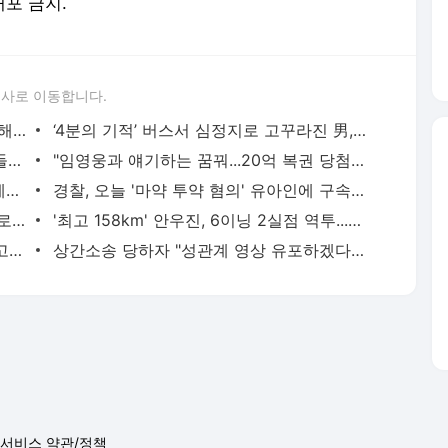
배포 금지.
론사로 이동합니다.
영화 '공공의적' 모티브된 최악의 존속살해[그해 오늘]
‘4분의 기적’ 버스서 심정지로 고꾸라진 男, 대학생들이 살렸다
"술만 마시면 돌변..폭력 남편 피해 아이들과 도망친 게 범죄인가요"
"임영웅과 얘기하는 꿈꿔...20억 복권 당첨으로 고민 해결"
'공룡 美남' 돌아온 김우빈, 황금비율 시계는[누구템]
경찰, 오늘 '마약 투약 혐의' 유아인에 구속영장 신청
2차전지 미련 못 버리는 개미군단 '포퓨'로 진격…포스코그룹株 주가는 글쎄
'최고 158km' 안우진, 6이닝 2실점 역투...키움, 3연패 탈출
"보증금, 집주인 아닌 제3기관에 묶는다고"…뿔난 임대인들
상간소송 당하자 "성관계 영상 유포하겠다" 협박한 20대 여성[사랑과전쟁]
서비스 약관/정책