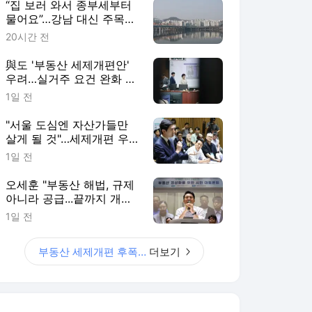
“집 보러 와서 종부세부터
물어요”…강남 대신 주목받
는 ‘강·양·영·동’
20시간 전
與도 '부동산 세제개편안'
우려…실거주 요건 완화 시
사
1일 전
"서울 도심엔 자산가들만
살게 될 것"…세제개편 우
려 쏟아져
1일 전
오세훈 "부동산 해법, 규제
아니라 공급...끝까지 개선
건의할 것"
1일 전
부동산 세제개편 후폭풍
더보기