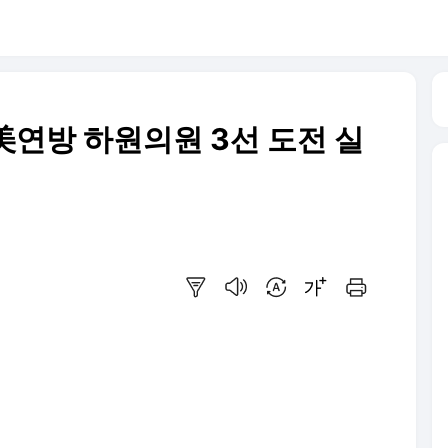
 美연방 하원의원 3선 도전 실
요약보기
음성으로 듣기
번역 설정
글씨크기 조절하기
인쇄하기