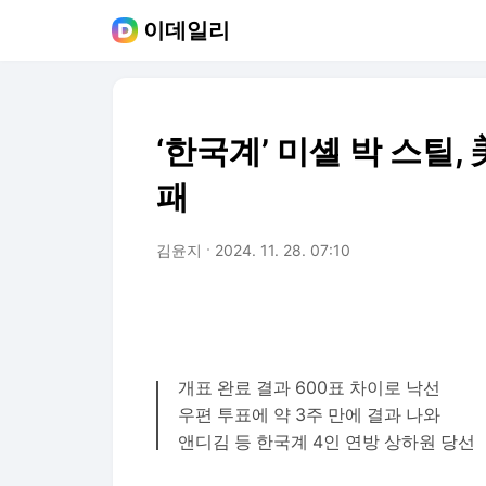
이데일리
‘한국계’ 미셸 박 스틸,
패
김윤지
2024. 11. 28. 07:10
개표 완료 결과 600표 차이로 낙선
우편 투표에 약 3주 만에 결과 나와
앤디김 등 한국계 4인 연방 상하원 당선