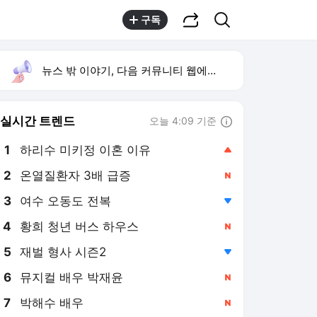
공유하기
검색
구독
뉴스 밖 이야기, 다음 커뮤니티 웹에서 보기
실시간 트렌드
오늘 4:09 기준
툴팁보기
1
하리수 미키정 이혼 이유
,상승
2
온열질환자 3배 급증
,신규
4
황희 청년 버스 하우스
,신규
5
재벌 형사 시즌2
,하락
6
뮤지컬 배우 박재윤
,신규
7
박해수 배우
,신규