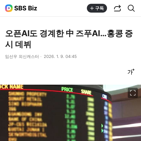
공유하기
통합검색
SBS Biz
구독
오픈AI도 경계한 中 즈푸AI…홍콩 증
시 데뷔
임선우 외신캐스터
2026. 1. 9. 04:45
글씨크기 조절하기
이미지 크게 보기