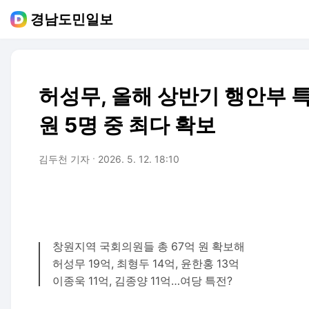
경남도민일보
허성무, 올해 상반기 행안부 
원 5명 중 최다 확보
김두천 기자
2026. 5. 12. 18:10
창원지역 국회의원들 총 67억 원 확보해
허성무 19억, 최형두 14억, 윤한홍 13억
이종욱 11억, 김종양 11억…여당 특전?