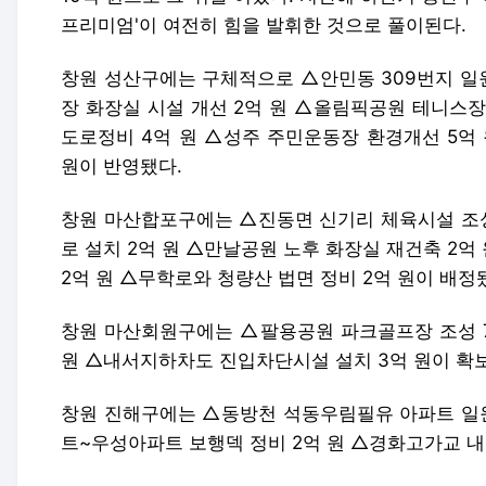
프리미엄'이 여전히 힘을 발휘한 것으로 풀이된다.
창원 성산구에는 구체적으로 △안민동 309번지 일
장 화장실 시설 개선 2억 원 △올림픽공원 테니스장
도로정비 4억 원 △성주 주민운동장 환경개선 5억 
원이 반영됐다.
창원 마산합포구에는 △진동면 신기리 체육시설 조성
로 설치 2억 원 △만날공원 노후 화장실 재건축 2
2억 원 △무학로와 청량산 법면 정비 2억 원이 배정
창원 마산회원구에는 △팔용공원 파크골프장 조성 7
원 △내서지하차도 진입차단시설 설치 3억 원이 확
창원 진해구에는 △동방천 석동우림필유 아파트 일원
트~우성아파트 보행덱 정비 2억 원 △경화고가교 내