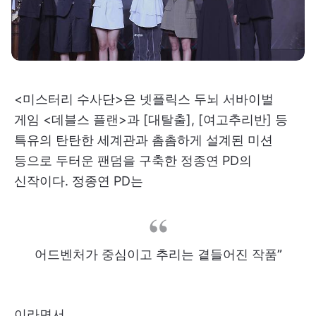
<미스터리 수사단>은 넷플릭스 두뇌 서바이벌
게임 <데블스 플랜>​과 [대탈출], [여고추리반] 등
특유의 탄탄한 세계관과 촘촘하게 설계된 미션
등으로 두터운 팬덤을 구축한 정종연 PD의
신작이다. 정종연 PD는
어드벤처가 중심이고 추리는 곁들어진 작품”
이라면서