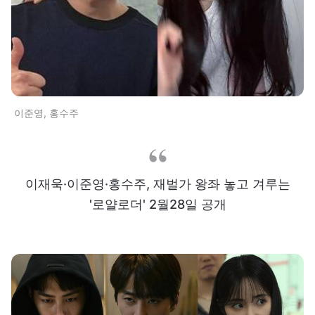
이준영, 홍수주
이재욱·이준영·홍수주, 재벌가 왕좌 놓고 겨루는
'로얄로더' 2월28일 공개