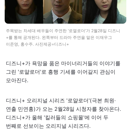
주목받는 차세대 배우들이 주연한 '로열로더'가 2월28일 디즈니
+를 통해 공개된다. 왼쪽부터 드라마 주연을 맡은 이재우그
이준영, 홍수주. 사진제공=디즈니+
디즈니+가 욕망을 품은 마이너리거들의 이야기를
그린 '로얄로더'로 흥행 기세를 이어갈지 관심이
모아진다.
디즈니+ 오리지널 시리즈 '로얄로더'(극본 최원·
연출 민연홍)가 오는 2월28일 시청자를 찾아온다.
디즈니+가 올해 '킬러들의 쇼핑몰'에 이어 두
번째로 선보이는 오리지널 시리즈다.