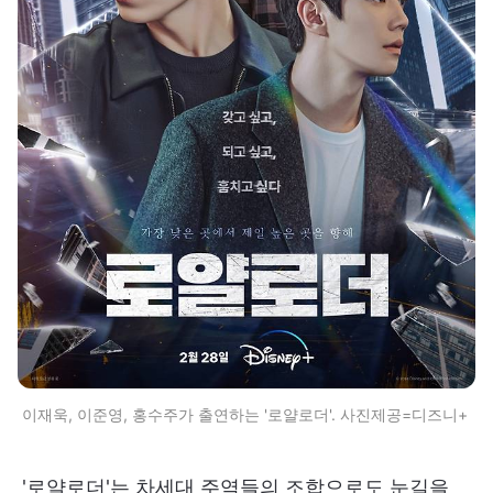
이재욱, 이준영, 홍수주가 출연하는 '로얄로더'. 사진제공=디즈니+
'로얄로더'는 차세대 주역들의 조합으로도 눈길을