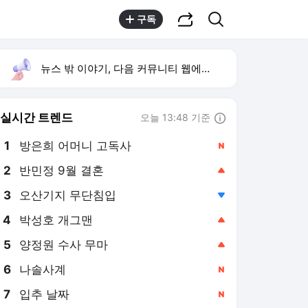
공유하기
검색
구독
뉴스 밖 이야기, 다음 커뮤니티 웹에서 보기
실시간 트렌드
오늘 13:48 기준
툴팁보기
1
방은희 어머니 고독사
,신규
2
반민정 9월 결혼
,상승
3
오산기지 무단침입
,하락
4
박성호 개그맨
,상승
5
양정원 수사 무마
,상승
6
나솔사계
,신규
7
입추 날짜
,신규