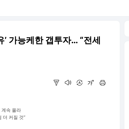
유’ 가능케한 갭투자… “전세
요약보기
음성으로 듣기
번역 설정
글씨크기 조절하기
인쇄하기
 계속 올라
 더 커질 것”