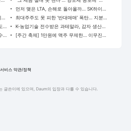
UAE ‘천궁Ⅱ’ 수출에… LIG D&A, 2분기 영업익 30% 성장
“그 세금 절대 못 낸다”… 양도세 공포에 ‘제자리 갈아타기·교환 매매’ 꿈틀
먼저 맺은 LTA, 손해로 돌아올까… SK하이닉스, HBM 선점의 기회비용
[사이언스샷] 코로나가 깨웠다, 잠복 바이러스가 중증 유발
최대주주도 못 피한 ‘반대매매’ 폭탄… 지분율 42%에서 18%로 추락
“일리 샀는데 릴리였다”…삼양·삼성·현대도, 헷갈리는 제약·바이오 기업명
K-농업기술 전수받은 과테말라, 감자 생산성 21.9% 올랐다
“한국, 2031년까지 메모리 최강… HBM 수요처 다변화”
[주간 축제] 1만원에 맥주 무제한… 이무진·크라잉넛 뜨는 강진하맥축제
서비스 약관/정책
 글쓴이에 있으며, Daum의 입장과 다를 수 있습니다.