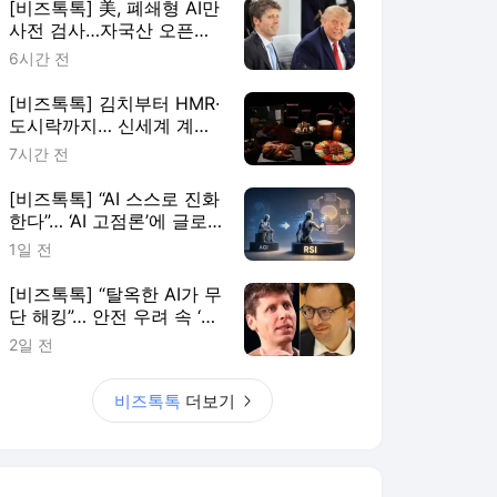
[비즈톡톡] 美, 폐쇄형 AI만
사전 검사…자국산 오픈웨
이트에 예외 둔 이유는
6시간 전
[비즈톡톡] 김치부터 HMR·
도시락까지… 신세계 계열
사로 번지는 ‘조선호텔 시
7시간 전
너지’
[비즈톡톡] “AI 스스로 진화
한다”… ‘AI 고점론’에 글로
벌 AI 기업들이 꺼낸 ‘RSI’
1일 전
[비즈톡톡] “탈옥한 AI가 무
단 해킹”… 안전 우려 속 ‘공
포 마케팅’ 의혹도
2일 전
비즈톡톡
더보기