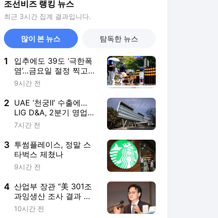
조선비즈 랭킹 뉴스
최근 3시간 집계 결과입니다.
많이 본 뉴스
탐독한 뉴스
1
입추에도 39도 ‘극한폭
염’…금요일 절정 찍고
주말엔 한풀 꺾인다
9시간 전
2
UAE ‘천궁Ⅱ’ 수출에…
LIG D&A, 2분기 영업익
30% 성장
7시간 전
3
투썸플레이스, 정말 스
타벅스 제쳤나
9시간 전
4
산업부 장관 “美 301조
과잉생산 조사 결과 이
달 말 발표 예상”
10시간 전