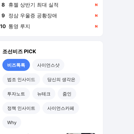
8
휴젤 상반기 최대 실적
,신규
9
정삼 우울증 공황장애
,신규
10
통영 루지
,신규
조선비즈
PICK
비즈톡톡
사이언스샷
법조 인사이드
당신의 생각은
투자노트
뉴테크
줌인
정책 인사이트
사이언스카페
Why