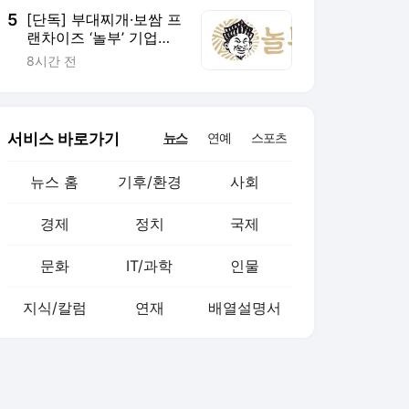
5
[단독] 부대찌개·보쌈 프
랜차이즈 ‘놀부’ 기업회
생 신청
8시간 전
서비스 바로가기
뉴스
연예
스포츠
뉴스 홈
기후/환경
사회
경제
정치
국제
문화
IT/과학
인물
지식/칼럼
연재
배열설명서