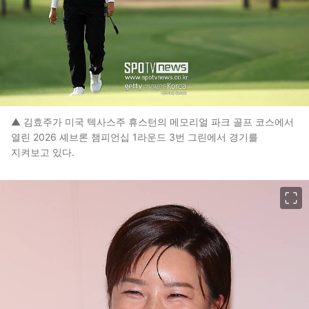
▲ 김효주가 미국 텍사스주 휴스턴의 메모리얼 파크 골프 코스에서
열린 2026 셰브론 챔피언십 1라운드 3번 그린에서 경기를
지켜보고 있다.
이미지 크게 보기