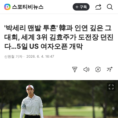
공유하기
통합검색
스포티비뉴스
구독
'박세리 맨발 투혼' 韓과 인연 깊은 그
대회, 세계 3위 김효주가 도전장 던진
다…5일 US 여자오픈 개막
신원철 기자
2026. 6. 4. 16:47
요약보기
음성으로 듣기
번역 설정
글씨크기 조절하기
이미지 크게 보기