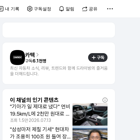
내 기록
구독설정
알림
공유
카텍
구독
구독
6.1천명
최신 자동차 소식, 리뷰, 트렌드와 함께 드라이빙의 즐거움
을 더해드립니다.
이 채널의 인기 콘텐츠
"기아가 일 제대로 냈다" 연비
19.5km/L에 2천만 원대로 싼
타페 위협하는 SUV
조회
1.5만
2026.07.13
"삼성마저 제칠 기세" 현대차
가 조용히 100조 원 들여 장악