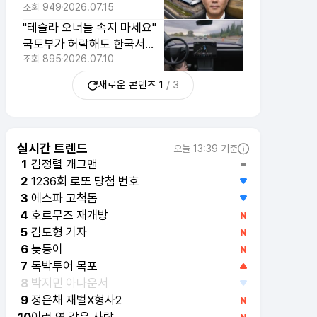
하려는 뜻밖의 사업
조회
949
2026.07.15
"테슬라 오너들 속지 마세요"
국토부가 허락해도 한국서
FSD 안 되는 진짜 이유
조회
895
2026.07.10
새로운 콘텐츠
1
/
3
실시간 트렌드
오늘 13:39 기준
김정렬 개그맨
1
1236회 로또 당첨 번호
2
에스파 고척돔
3
호르무즈 재개방
4
김도형 기자
5
늦둥이
6
독박투어 목포
7
박지민 아나운서
8
정은채 재벌X형사2
9
이런 엿 같은 사랑