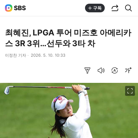
공유하기
통합검색
SBS
구독
최혜진, LPGA 투어 미즈호 아메리카
스 3R 3위…선두와 3타 차
이정찬 기자
2026. 5. 10. 10:33
요약보기
음성으로 듣기
번역 설정
글씨크기 조절하기
이미지 크게 보기