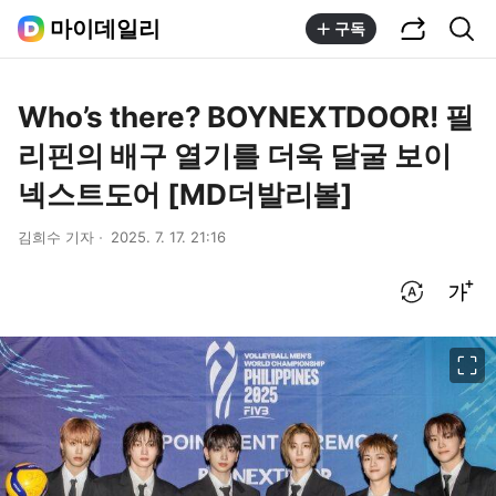
공유하기
통합검색
마이데일리
구독
Who’s there? BOYNEXTDOOR! 필
리핀의 배구 열기를 더욱 달굴 보이
넥스트도어 [MD더발리볼]
김희수 기자
2025. 7. 17. 21:16
번역 설정
글씨크기 조절하기
이미지 크게 보기