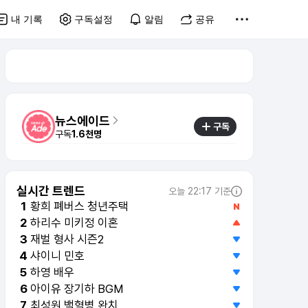
내 기록
구독설정
알림
공유
뉴스에이드
구독
구독
1.6천명
실시간 트렌드
오늘 22:17 기준
황희 폐버스 청년주택
1
하리수 미키정 이혼
2
재벌 형사 시즌2
3
샤이니 민호
4
하영 배우
5
아이유 장기하 BGM
6
최성원 백혈병 완치
7