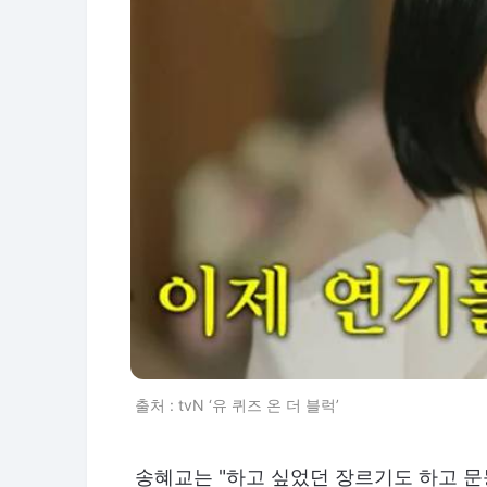
출처 : tvN ‘유 퀴즈 온 더 블럭’
송혜교는 "하고 싶었던 장르기도 하고 문