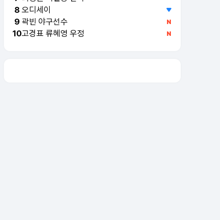
오디세이
8
곽빈 야구선수
9
고경표 류혜영 우정
10