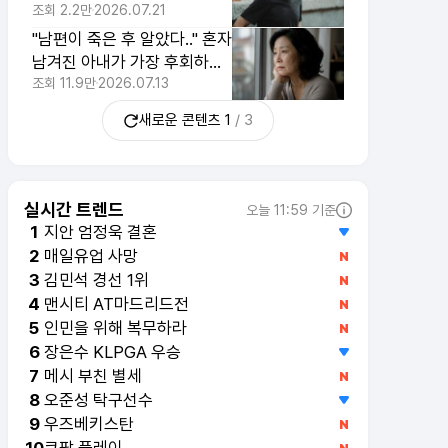
서 티가 나는 이유
조회
2.2만
2026.07.21
"남편이 죽은 후 알았다.." 혼자
남겨진 아내가 가장 후회하는
것 1위
조회
11.9만
2026.07.13
새로운 콘텐츠
1
/
3
실시간 트렌드
오늘 11:59 기준
지안 엄정욱 결혼
1
매일유업 사망
2
김민석 경선 1위
3
맨시티 AT마드리드전
4
인민을 위해 복무하라
5
장은수 KLPGA 우승
6
메시 부친 별세
7
오준성 탁구선수
8
우즈베키스탄
9
쿠팡 플레이