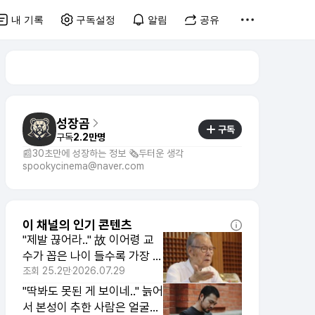
내 기록
구독설정
알림
공유
성장곰
구독
구독
2.2만명
📰30초만에 성장하는 정보 🗞️두터운 생각
spookycinema@naver.com
이 채널의 인기 콘텐츠
"제발 끊어라.." 故 이어령 교
수가 꼽은 나이 들수록 가장 쓸
모없는 습관 1위
조회
25.2만
2026.07.29
"딱봐도 못된 게 보이네.." 늙어
서 본성이 추한 사람은 얼굴에