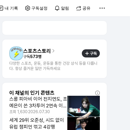
내 기록
구독설정
알림
공유
스포츠스토리
구독
구독
573명
다양한 스포츠, 운동, 운동을 통한 건강 상식 등을 다룹니
다. 항상 즐거운 일만 가득하세요
이 채널의 인기 콘텐츠
스롱 피아비 이어 전지연도, 조
예은이 쓴 3차투어 2연속 이
변...16강 진출
조회
1,630
2026.07.30
세계 29위 오준성, 시드 없이
유럽 챔피언 꺾고 4강행