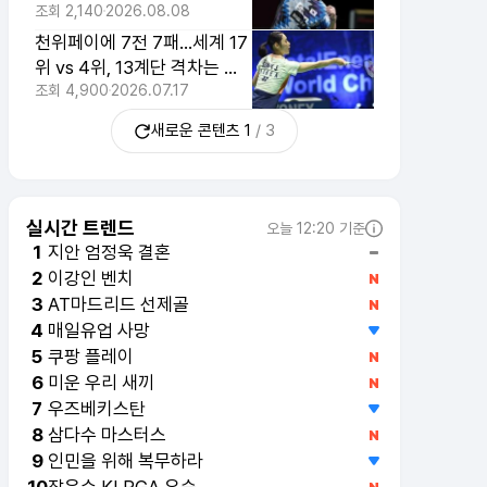
조회
2,140
2026.08.08
천위페이에 7전 7패...세계 17
위 vs 4위, 13계단 격차는 좁
혀지지 않았다
조회
4,900
2026.07.17
새로운 콘텐츠
1
/
3
실시간 트렌드
오늘 12:20 기준
지안 엄정욱 결혼
1
이강인 벤치
2
매일유업 사망
4
AT마드리드 선제골
3
쿠팡 플레이
5
미운 우리 새끼
6
우즈베키스탄
7
삼다수 마스터스
8
인민을 위해 복무하라
9
장은수 KLPGA 우승