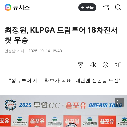
공유하기
통합검색
뉴시스
구독
최정원, KLPGA 드림투어 18차전서
첫 우승
안경남 기자
2025. 10. 14. 18:40
요약보기
음성으로 듣기
번역 설정
글씨크기 조절하기
"정규투어 시드 확보가 목표…내년엔 신인왕 도전"
이미지 크게 보기