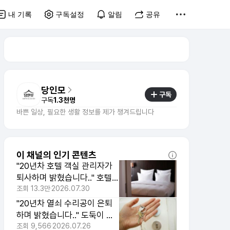
내 기록
구독설정
알림
공유
당인모
구독
구독
1.3천명
바쁜 일상, 필요한 생활 정보를 제가 챙겨드립니다
이 채널의 인기 콘텐츠
"20년차 호텔 객실 관리자가
퇴사하며 밝혔습니다.." 호텔
방에서 냄새가 안 나는 이유
조회
13.3만
2026.07.30
"20년차 열쇠 수리공이 은퇴
하며 밝혔습니다.." 도둑이 피
해 가는 집의 비밀 3가지
조회
9,566
2026.07.26