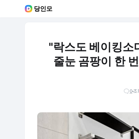
당인모
"락스도 베이킹소다
줄눈 곰팡이 한 
0
조회