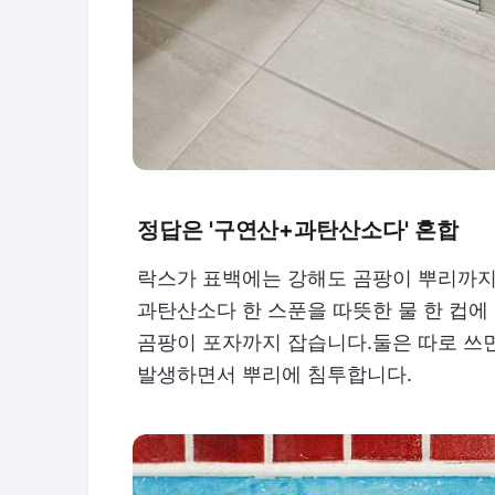
정답은 '구연산+과탄산소다' 혼합
락스가 표백에는 강해도 곰팡이 뿌리까지
과탄산소다 한 스푼을 따뜻한 물 한 컵에
곰팡이 포자까지 잡습니다.둘은 따로 쓰
발생하면서 뿌리에 침투합니다.