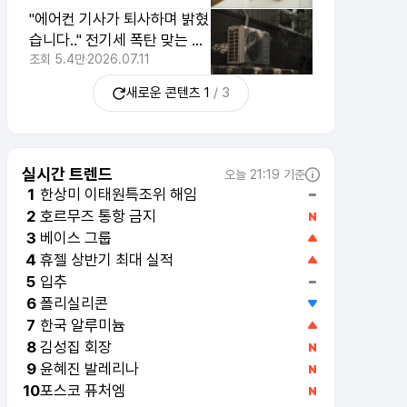
"에어컨 기사가 퇴사하며 밝혔
습니다.." 전기세 폭탄 맞는 습
관 3가지
조회
5.4만
2026.07.11
새로운 콘텐츠
1
/
3
실시간 트렌드
오늘 21:19 기준
한상미 이태원특조위 해임
1
호르무즈 통항 금지
2
베이스 그룹
3
휴젤 상반기 최대 실적
4
입추
5
폴리실리콘
6
한국 알루미늄
7
김성집 회장
8
윤혜진 발레리나
9
포스코 퓨처엠
10