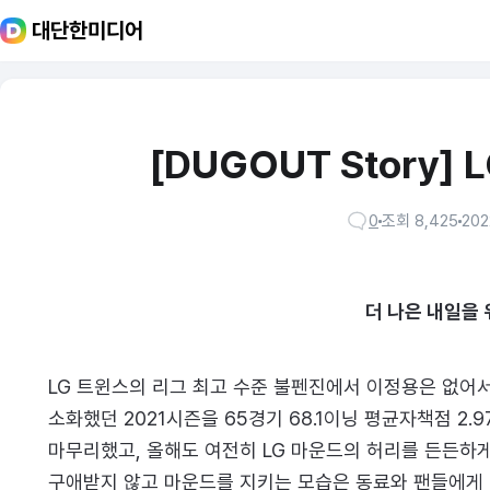
대단한미디어
[ DUGOUT Story]
0
조회 8,425
2022
더 나은 내일을
LG 트윈스의 리그 최고 수준 불펜진에서 이정용은 없어서
소화했던 2021시즌을 65경기 68.1이닝 평균자책점 2.
마무리했고, 올해도 여전히 LG 마운드의 허리를 든든하게
구애받지 않고 마운드를 지키는 모습은 동료와 팬들에게 실