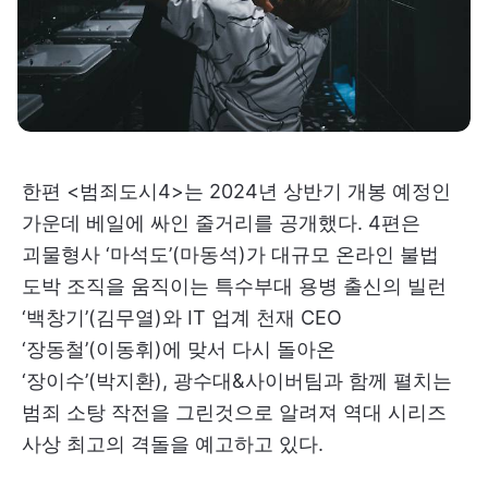
한편 <범죄도시4>는 2024년 상반기 개봉 예정인
가운데 베일에 싸인 줄거리를 공개했다. 4편은
괴물형사 ‘마석도’(마동석)가 대규모 온라인 불법
도박 조직을 움직이는 특수부대 용병 출신의 빌런
‘백창기’(김무열)와 IT 업계 천재 CEO
‘장동철’(이동휘)에 맞서 다시 돌아온
‘장이수’(박지환), 광수대&사이버팀과 함께 펼치는
범죄 소탕 작전을 그린것으로 알려져 역대 시리즈
사상 최고의 격돌을 예고하고 있다.