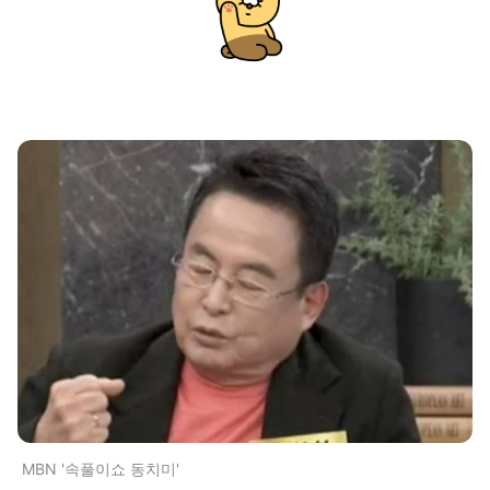
MBN '속풀이쇼 동치미'