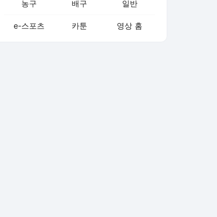
농구
배구
일반
e-스포츠
카툰
영상 홈