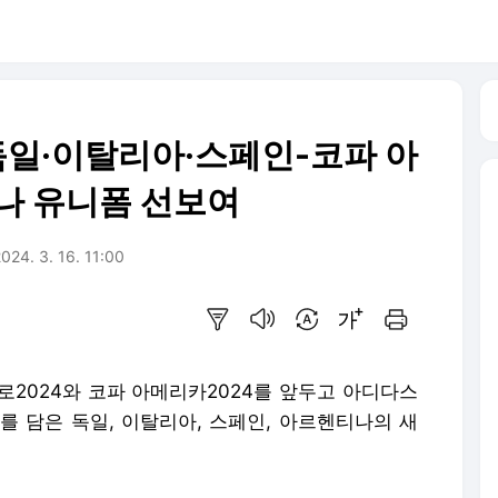
 독일·이탈리아·스페인-코파 아
나 유니폼 선보여
024. 3. 16. 11:00
요약보기
음성으로 듣기
번역 설정
글씨크기 조절하기
인쇄하기
로2024와 코파 아메리카2024를 앞두고 아디다스
를 담은 독일, 이탈리아, 스페인, 아르헨티나의 새