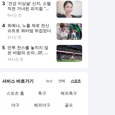
3
‘건강 이상설’ 신지, 소멸
직전 가녀린 피지컬 “안
쓰럽다”
6시간 전
4
최예나, 노출 제로 전신
슈트로 워터밤 뒤집었다
2시간 전
5
만루 찬스를 놓치지 않
은 바람의 손자...SF, 이
정후 활약 앞세워 DET
14시간 전
에 승리 [MK현장]
서비스 바로가기
뉴스
연예
스포츠
스포츠 홈
축구
해외축구
야구
해외야구
골프