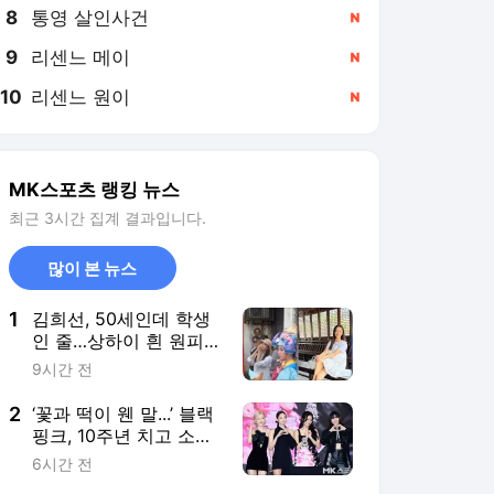
8
통영 살인사건
,신규
9
리센느 메이
,신규
10
리센느 원이
,신규
MK스포츠 랭킹 뉴스
최근 3시간 집계 결과입니다.
많이 본 뉴스
1
김희선, 50세인데 학생
인 줄…상하이 흰 원피
스에 ‘여행 기록’
9시간 전
2
‘꽃과 떡이 웬 말...’ 블랙
핑크, 10주년 치고 소박
한 역조공 “이게 최선이
6시간 전
었나”