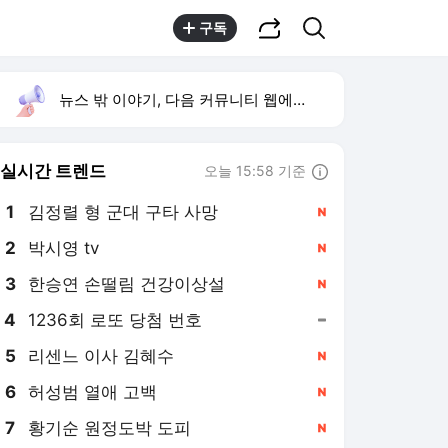
공유하기
검색
구독
뉴스 밖 이야기, 다음 커뮤니티 웹에서 보기
실시간 트렌드
오늘 15:58 기준
툴팁보기
1
김정렬 형 군대 구타 사망
,신규
2
박시영 tv
,신규
3
한승연 손떨림 건강이상설
,신규
4
1236회 로또 당첨 번호
,유지
5
리센느 이사 김혜수
,신규
6
허성범 열애 고백
,신규
7
황기순 원정도박 도피
,신규